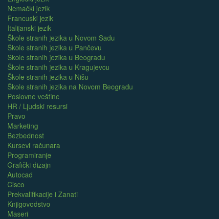
Nemački jezik
Francuski jezik
Italijanski jezik
Škole stranih jezika u Novom Sadu
Škole stranih jezika u Pančevu
Škole stranih jezika u Beogradu
Škole stranih jezika u Kragujevcu
Škole stranih jezika u Nišu
Škole stranih jezika na Novom Beogradu
Poslovne veštine
HR / Ljudski resursi
Pravo
Marketing
Bezbednost
Kursevi računara
Programiranje
Grafički dizajn
Autocad
Cisco
Prekvalifikacije i Zanati
Knjigovodstvo
Maseri