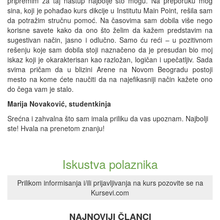
pripremim za taj nastup najbolje što mogu. Na preporuku mog
sina, koji je pohađao kurs dikcije u Institutu Main Point, rešila sam
da potražim stručnu pomoć. Na časovima sam dobila više nego
korisne savete kako da ono što želim da kažem predstavim na
sugestivan način, jasno i odlučno. Samo ću reći – u pozitivnom
rešenju koje sam dobila stoji naznačeno da je presudan bio moj
iskaz koji je okarakterisan kao razložan, logičan i upečatljiv. Sada
svima pričam da u blizini Arene na Novom Beogradu postoji
mesto na kome ćete naučiti da na najefikasniji način kažete ono
do čega vam je stalo.
Marija Novaković, studentkinja
Srećna i zahvalna što sam imala priliku da vas upoznam. Najbolji
ste! Hvala na prenetom znanju!
Iskustva polaznika
Prilikom informisanja i/ili prijavljivanja na kurs pozovite se na
Kursevi.com
NAJNOVIJI ČLANCI