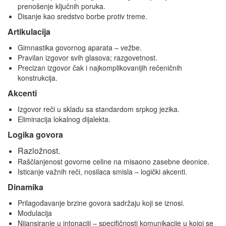
prenošenje ključnih poruka.
Disanje kao sredstvo borbe protiv treme.
Artikulacija
Gimnastika govornog aparata – vežbe.
Pravilan izgovor svih glasova; razgovetnost.
Precizan izgovor čak i najkomplikovanijih rečeničnih
konstrukcija.
Akcenti
Izgovor reči u skladu sa standardom srpkog jezika.
Eliminacija lokalnog dijalekta.
Logika govora
Razložnost.
Raščlanjenost govorne celine na misaono zasebne deonice.
Isticanje važnih reči, nosilaca smisla – logički akcenti.
Dinamika
Prilagođavanje brzine govora sadržaju koji se iznosi.
Modulacija
Nijansiranje u intonaciji – specifičnosti komunikacije u kojoj se