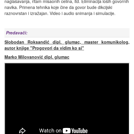
naglašavanja, ritam misaonih celina, itd. Eliminacija loših govornih
navika. Primena tehnika koje čine da govor bude dikcijski
raznovrstan i izražajan. Video i audio snimanja i simulacije.
P
redavači:
Slobodan Roksandić dipl. glumac, master komunikolog,
autor knjige "Progovori da vidim ko si"
Marko Milovanović dipl. glumac