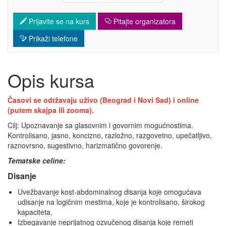
Prijavite se na kurs
Pitajte organizatora
Prikaži telefone
Opis kursa
Časovi se održavaju uživo (Beograd i Novi Sad) i online
(putem skajpa ili zooma).
Cilj: Upoznavanje sa glasovnim i govornim mogućnostima.
Kontrolisano, jasno, koncizno, razložno, razgovetno, upečatljivo,
raznovrsno, sugestivno, harizmatično govorenje.
Tematske celine:
Disanje
Uvežbavanje kost-abdominalnog disanja koje omogućava
udisanje na logičnim mestima, koje je kontrolisano, širokog
kapaciteta.
Izbegavanje neprijatnog ozvučenog disanja koje remeti