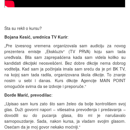
Šta su rekli o kursu?
Bojana Kesić, urednica TV Kurir
:
„Pre izvesnog vremena organizovala sam audiciju za novog
prezentera emisije „Ekskluziv“ (TV PRVA) koju sam tada
uređivala. Bila sam zaprepašćena kada sam videla koliko su
kandidati dikcijski neosvešćeni. Bez dobre dikcije nema dobrog
voditelja. Kad sam ja počinjala imala sam sreću da je pri BK TV,
na kojoj sam tada radila, organizovana škola dikcije. To znanje
nosim u sebi i danas. Kurs dikcije Agencije MAIN POINT
omogućiće svima da se izdvoje i preporuče.“
Đorđe Marić, prevodilac
:
„Upisao sam kurs zato što sam želeo da bolje kontrolišem svoj
glas. Duži govorni napori – višesatna prevođenja i predavanja –
dovodili su do pucanja glasa, što mi je narušavalo
samopouzdanje. Sada, nakon kursa, ja vladam svojim glasom.
Osećam da je moj govor nekako moćniji.“