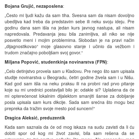
Bojana Grujić, nezaposlena
:
„Često mi ljudi kažu da sam tiha. Svesna sam da nisam dovoljno
ubedljiva kad treba da predstavim sebe ili neku svoju ideju. Pre
godinu dana sam išla na jedan kurs javnog nastupa, ali nisam
napredovala. Predavanja jesu bila zanimljiva, ali niko se nije
posvetio meni i mojim problemima. Slobodan je na pravi način
„dijagnostikovao“ moje glasovno stanje i učinio da vežbom i
trudom značajno poboljšam svoj govor.“
Miljana Popović, studentkinja novinarstva (FPN)
:
„Celo detinjstvo provela sam u Kladovu. Pre nego što sam upisala
studije novinarstva u Beogradu, četiri godine živela sam i u Nišu.
Kad god sam išla na neku praksu ili na probni rad prvo pitanje
koje su mi urednici postavljali bilo je: odakle si? Uplašena da će
mi opterećenost lokalnim dijalektom smanjiti šanse za dobijanje
posla upisala sam kurs dikcije. Sada sam srećna što mogu bez
prepreka da tražim svoje mesto pod suncem!“
Dragica Aleksić, preduzentik
Kada sam saznala da će od mog iskaza na sudu zavisti da li ću
dobiti spor od kog mi život zavisi, bila sam rešena da se