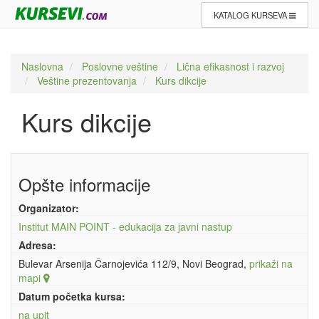
KATALOG KURSEVA
Naslovna
Poslovne veštine
Lična efikasnost i razvoj
Veštine prezentovanja
Kurs dikcije
Kurs dikcije
Opšte informacije
Organizator:
Institut MAIN POINT - edukacija za javni nastup
Adresa:
Bulevar Arsenija Čarnojevića 112/9, Novi Beograd,
prikaži na
mapi
Datum početka kursa:
na upit