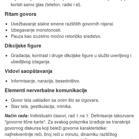
koristi samo glas (telefon, radio i sl).
Ritam govora
Uvežbavanje stalne smene različitih govornih nijansi.
Izbegavanje monotonosti.
Pauza kao izuzetno moćno retoričko sredstvo.
Dikcijske figure
Gradacija, kontrast i druge dikcijske figure u službi uverljivog i
ubedljivog izlaganja.
Vidovi saopštavanja
Informisanje, naracija, besedništvo.
Elementi nerverbalne komunikacije
Govor tela usklađen sa onim što se izgovara.
Stav tela, gestikulacija, mimika.
Način rada:
Individualni časovi, rad 1 na 1. Definisanje takozvane
"govorne lične karte". Za svakog polaznika izrađuje se transkript
govornog diskursa koji beleži govorne karakteristike:
najfrekventnije reči, broj reči u minutu, dinamiku različitog