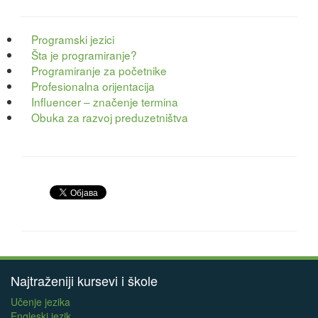
Programski jezici
Šta je programiranje?
Programiranje za početnike
Profesionalna orijentacija
Influencer – značenje termina
Obuka za razvoj preduzetništva
Najtraženiji kursevi i škole
Učenje jezika
Engleski jezik