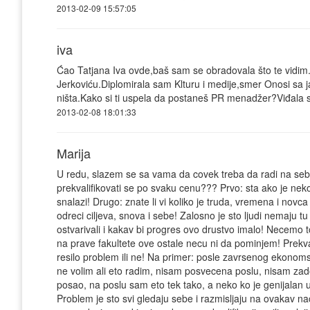
2013-02-09 15:57:05
iva
Ćao Tatjana Iva ovde,baš sam se obradovala što te vidim.
Jerkoviću.Diplomirala sam Klturu i medije,smer Onosi sa 
ništa.Kako si ti uspela da postaneš PR menadžer?Viđala s
2013-02-08 18:01:33
Marija
U redu, slazem se sa vama da covek treba da radi na sebi
prekvalifikovati se po svaku cenu??? Prvo: sta ako je neko
snalazi! Drugo: znate li vi koliko je truda, vremena i novc
odreci ciljeva, snova i sebe! Zalosno je sto ljudi nemaju tu
ostvarivali i kakav bi progres ovo drustvo imalo! Necemo
na prave fakultete ove ostale necu ni da pominjem! Prekval
resilo problem ili ne! Na primer: posle zavrsenog ekonoms
ne volim ali eto radim, nisam posvecena poslu, nisam zadov
posao, na poslu sam eto tek tako, a neko ko je genijalan u
Problem je sto svi gledaju sebe i razmisljaju na ovakav nac