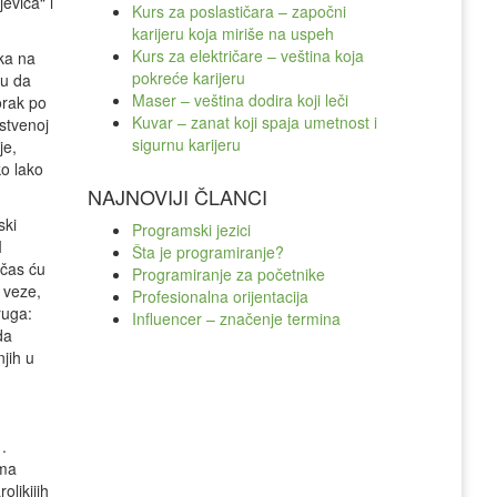
evića“ i
Kurs za poslastičara – započni
karijeru koja miriše na uspeh
Kurs za električare – veština koja
ka na
pokreće karijeru
ku da
Maser – veština dodira koji leči
orak po
Kuvar – zanat koji spaja umetnost i
pstvenoj
sigurnu karijeru
je,
o lako
NAJNOVIJI ČLANCI
ski
Programski jezici
I
Šta je programiranje?
 čas ću
Programiranje za početnike
 veze,
Profesionalna orijentacija
ruga:
Influencer – značenje termina
da
jih u
.
oma
olikijih