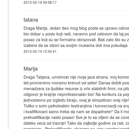
2013-02-19 09:38:17
tatana
Draga Marija, Jedan deo mog blog posta se upravo odnosi n
bio dobar u poslu koji radi, naravno pod uslovom da taj posa
posao za koji su se formalno obrazovali. Baš zato što su z
izabere da se izbori sa svojim mukama dok ima pokušaja i
2013-02-14 12:34:41
Marija
Draga Tatjana, umetnost nije moja jaca strana, moj komen
isti promenimo moramo krenuti od sebe! Danas dobiti posa
menadzera za ljudske resurse iz vrlo stabilnih firmi..na p
odgovor je krajnje neprofesionalan bio! Na konkurs za po
jednostavno po izgledu biraju, ovaj je simpatican ovaj n
Toliko o svim psiholoskim testiranjima i konverzaciji na e
i kvalifikovani samo treba da nam se dopadnete!" Da li m
prekvalifikacije naslo posao! Sve je to sa ciljem da se c
daleko veca od traznje! Tako da najbolje godine za rad, z
pominjem...Prekvalifikacije, slazemo se, nisu carobni napi