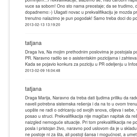
vuce sa sobom! Ono sto nama preostaje; da se trudimo, 
dopadnemo:-) Ulagati novac u prekvalifikaciju je mozda p
trenutno nalazimo je pun pogodak! Samo treba doci do posl
2013-02-13 13:19:20
tatjana
Draga Iva, Na mojim prethodnim poslovima je postojala pot
PR. Naravno radilo se o asistentskim pozicijama i zahteval
Kada se pojavio konkurs za poziciju u PR odeljenju u Infost
2013-02-09 16:04:48
tatjana
Draga Marija, Naravno da treba dati ljudima priliku da rad
naveli potrebna sistemska rešenja i da na to u ovom trenut
uopšte ne radi o odricanju od svojih snova, ciljeva i sebe
posao u struci. Prekvalifikacija nije magičan napitak da reš
naizgled nemoguće situacije. Pri tom prekvalifikacija ne 
posla i pristojan živo, naravno pod uslovom da je u skladu
ne postoje ni za šta, ali postoji šansa i mogućnost, a umetnos