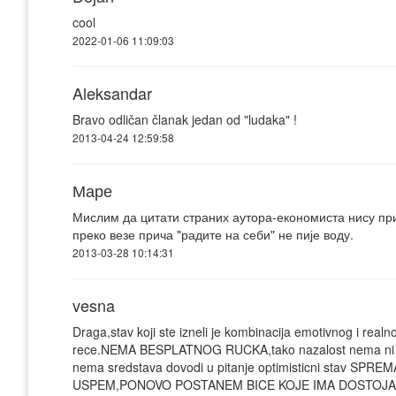
cool
2022-01-06 11:09:03
Aleksandar
Bravo odličan članak jedan od "ludaka" !
2013-04-24 12:59:58
Маре
Мислим да цитати страних аутора-економиста нису при
преко везе прича "радите на себи" не пије воду.
2013-03-28 10:14:31
vesna
Draga,stav koji ste izneli je kombinacija emotivnog i realn
rece.NEMA BESPLATNOG RUCKA,tako nazalost nema ni besp
nema sredstava dovodi u pitanje optimisticni stav
USPEM,PONOVO POSTANEM BICE KOJE IMA DOSTOJA