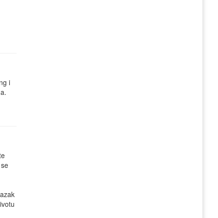
ng i
ga.
te
 se
lazak
ivotu