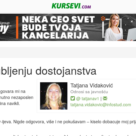
bljenju dostojanstva
Tatjana Vidaković
dgovara mi na
Odnosi sa javnošću
trenutno nezaposlen
@ tatjanav1
|
na navikli.
tatjana.vidakovic@infostud.com
ijeva. Nigde odgovora, više i ne pokušavam – kiselo dobacuje moj prijat