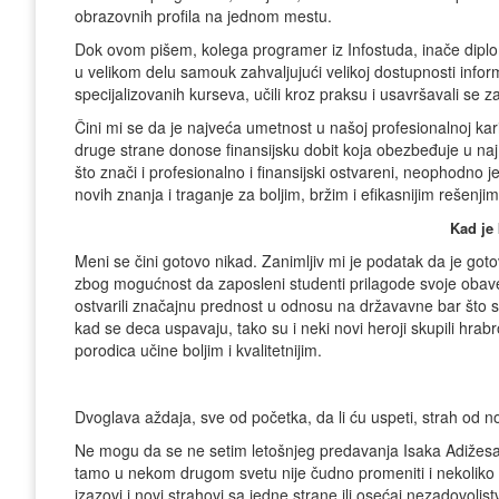
obrazovnih profila na jednom mestu.
Dok ovom pišem, kolega programer iz Infostuda, inače diplomi
u velikom delu samouk zahvaljujući velikoj dostupnosti informa
specijalizovanih kurseva, učili kroz praksu i usavršavali se za
Čini mi se da je najveća umetnost u našoj profesionalnoj kari
druge strane donose finansijsku dobit koja obezbeđuje u najm
što znači i profesionalno i finansijski ostvareni, neophodno
novih znanja i traganje za boljim, bržim i efikasnijim rešenj
Kad je 
Meni se čini gotovo nikad. Zanimljiv mi je podatak da je goto
zbog mogućnost da zaposleni studenti prilagode svoje obavez
ostvarili značajnu prednost u odnosu na državavne bar što se 
kad se deca uspavaju, tako su i neki novi heroji skupili hrabr
porodica učine boljim i kvalitetnijim.
Dvoglava aždaja, sve od početka, da li ću uspeti, strah od 
Ne mogu da se ne setim letošnjeg predavanja Isaka Adižesa
tamo u nekom drugom svetu nije čudno promeniti i nekoliko 
izazovi i novi strahovi sa jedne strane ili osećaj nezadovolj