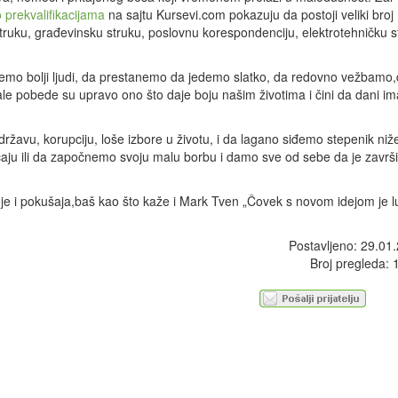
 prekvalifikacijama
na sajtu Kursevi.com pokazuju da postoji veliki broj
uku, građevinsku struku, poslovnu korespondenciju, elektrotehničku s
demo bolji ljudi, da prestanemo da jedemo slatko, da redovno vežbamo
e pobede su upravo ono što daje boju našim životima i čini da dani im
žavu, korupciju, loše izbore u životu, i da lagano siđemo stepenik niž
čaju ili da započnemo svoju malu borbu i damo sve od sebe da je zavr
eje i pokušaja,baš kao što kaže i Mark Tven „Čovek s novom idejom je 
Postavljeno: 29.01
Broj pregleda: