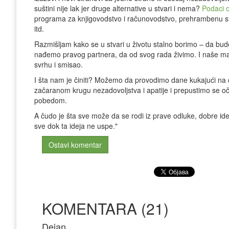
suštini nije lak jer druge alternative u stvari i nema?
Podaci o
programa za knjigovodstvo i računovodstvo, prehrambenu str
itd.
Razmišljam kako se u stvari u životu stalno borimo – da bu
nađemo pravog partnera, da od svog rada živimo. I naše mal
svrhu i smisao.
I šta nam je činiti? Možemo da provodimo dane kukajući na dr
začaranom krugu nezadovoljstva i apatije i prepustimo se o
pobedom.
A čudo je šta sve može da se rodi iz prave odluke, dobre id
sve dok ta ideja ne uspe."
Ostavi komentar
KOMENTARA (21)
Dejan