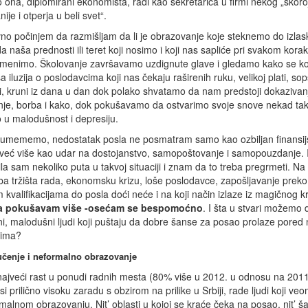
a, diplomirani ekonomista, radi kao sekretarica u firmi nekog „skoroj
je i otperja u beli svet“.
no počinjem da razmišljam da li je obrazovanje koje steknemo do izlas
da naša prednosti ili teret koji nosimo i koji nas sapliće pri svakom kora
omenimo. Školovanje završavamo uzdignute glave i gledamo kako se k
 iluzija o poslodavcima koji nas čekaju raširenih ruku, velikoj plati, so
ji, kruni iz dana u dan dok polako shvatamo da nam predstoji dokazivan
je, borba i kako, dok pokušavamo da ostvarimo svoje snove nekad tak
 u malodušnost i depresiju.
zumememo, nedostatak posla ne posmatram samo kao ozbiljan finansij
već više kao udar na dostojanstvo, samopoštovanje i samopouzdanje. 
bila sam nekoliko puta u takvoj situaciji i znam da to treba pregrmeti. Na
eba tržišta rada, ekonomsku krizu, loše poslodavce, zapošljavanje preko
m kvalifikacijama do posla doći neće i na koji način izlaze iz magičnog k
i da pokušavam više -osećam se bespomoćno
. I šta u stvari možemo 
, malodušni ljudi koji puštaju da dobre šanse za posao prolaze pored n
njima?
učenje i neformalno obrazovanje
eži najveći rast u ponudi radnih mesta (80% više u 2012. u odnosu na 2011
i prilično visoku zaradu s obzirom na prilike u Srbiji, rade ljudi koji ve
malnom obrazovanju. Nit’ oblasti u kojoj se kraće čeka na posao, nit’ šar