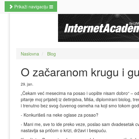
Prikaži navigaciju
Naslovna
Poslovne veštine
Kursevi jezika
Naslovna
Blog
Kursevi računara
O začaranom krugu i gu
MBA studije
Prekvalifikacije i zanati
29. jan.
„Čekam već mesecima na posao i uopšte nisam dobro“ – o
Hobi kursevi
pitanje moj prijatelj iz detinjstva, Miša, diplomirani biolog, 
i trenutno bez svog čuvenog osmeha na koji smo tokom godi
Nauči odmah
- Konkurišeš na neke oglase za posao?
Pretraži kurseve
- Mani me, sve to ide preko veze, poslao sam dvadesetak cv-
nastavlja sa pričom o krizi, državi i bespuću.