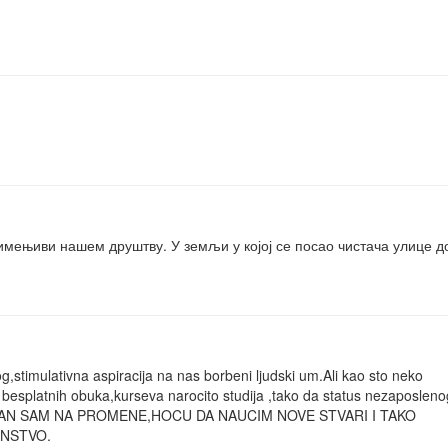
мењиви нашем друштву. У земљи у којој се посао чистача улице д
og,stimulativna aspiracija na nas borbeni ljudski um.Ali kao sto neko
latnih obuka,kurseva narocito studija ,tako da status nezaposlenog
 SPREMAN SAM NA PROMENE,HOCU DA NAUCIM NOVE STVARI I TAKO
NSTVO.