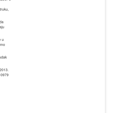
truku,
,da
aju
e u
šimo
ludak
.2013.
 10979