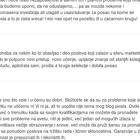
da budemo uporni, da ne odustajemo,... pa se mozda nekome i
romasena investicija ali ulagati u usavrsavanje za posao na kome se
a a to je cista sreca! I eto nas opet na pocetku ili u zacarnom krugu!
reba za nekim ko bi obavljao i deo poslova koji zalaze u sferu marketi
o je potpuno novi pristup, novo učenje, upijanje znanja od starijih kole
udu, aplicirala sam, prošla 4 kruga selekcije i dobila posao.
e ono što vole i u čemu su dobri. Složićete se da su za probleme koje s
ku ne utičemo ni Vi ni ja, ali to uopšte nije tema mog blog posta. Ovde
, već o trenutku kada sa svojim kvalifikacijama ne možete da pronađete
i sve probleme na svetu, niti je jedini, već jedan od mogućih izlaza iz
poništava nečije obrazovanje i snove, već može da pruži šansu za prona
 sa ponudom poslova na tržištu rada i ličnim sklonostima. Garancije u ž
t je prepoznati ih i iskoristiti ih.