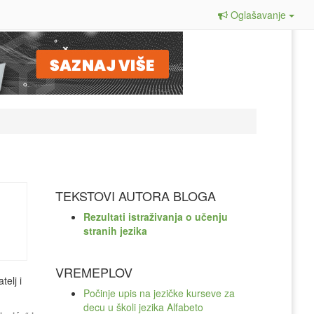
Oglašavanje
TEKSTOVI AUTORA BLOGA
Rezultati istraživanja o učenju
stranih jezika
VREMEPLOV
elj i
Počinje upis na jezičke kurseve za
decu u školi jezika Alfabeto