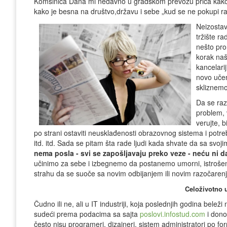
Komšinica Dana mi nedavno u gradskom prevozu priča kako on
kako je besna na društvo,državu i sebe „kud se ne pokupi rani
Neizostav
tržište ra
nešto pr
korak naša
kancelari
novo učen
skliznemo
Da se ra
problem, 
verujte, 
po strani ostaviti neusklađenosti obrazovnog sistema i potr
itd. itd. Sada se pitam šta rade ljudi kada shvate da sa svoji
nema posla - svi se zapošljavaju preko veze - neću n
učinimo za sebe i izbegnemo da postanemo umorni, istrošeni
strahu da se suoče sa novim odbijanjem ili novim razočare
Celoživotno 
Čudno ili ne, ali u IT industriji, koja poslednjih godina bel
sudeći prema podacima sa sajta
poslovi.infostud.com
i donos
često nisu programeri, dizajneri, sistem administratori po for