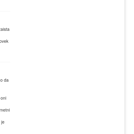
aista
čovek
mo da
 oni
!
ametni
 je