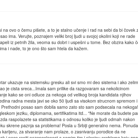
a ovo o čemu pišete, a to je stalno učenje i rad na sebi da bi čovek z
o ima. Verujte, poznajem veliki broj ljudi u svojoj okolini koji ne rade
apeli iz petnih žila, veoma su dobri i uspešni u tome. Bez obzira kako 
ma i nade, to je ono što sam htela da kažem.
tar ukazuje na sistemsku gresku ali svi smo mi deo sistema i ako zeli
o je cista sreca...Imala sam prilike da razgovaram sa nekolicinom
itanje kako se oni odluce za nekoga od velikog broja kandidata njihov
jedina radna mesta javi se oko 50 ljudi sa visokom strucnom spremom i
ije! Prethodni posao sam dobila samo zato sto sam podsecala na nekoga
ngleskom jeziku, diplomama, sertifikatima itd... "Ne morate da budete p
ozda raspolazete sa statistikama o odnosu koliko je ljudi odmah nakon
oveku skrene paznja sa problema! Posla u Srbiji generalno nema. Ponuda
a karijeru, za stvaranje nam prolaze, o zasnivanju porodice da ne
tak i nece resiti nezaposlenost a samim tim i planinu problema koju ona