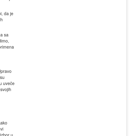
, da je
ih
 a sa
dimo,
 primena
 Upravo
 su
šu uveče
 svojih
kako
vi
izbor u