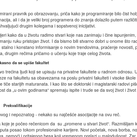
rani pravnik po obrazovanju, priča kako je programiranje bilo čist hobi
cija, ali i da je veliki broj programera do znanja dolazilo putem različit
hvaljujući drugim kolegama i sopstvenoj inicijativi.
jeri kako da u životu radimo stvari koje nas zanimaju i čine ispunjenim,
anju ruku pristojan život. I da bismo bili stvarno dobri u onome što ra
 je stalno i konstano informisanje o novim trendovima, praćenje novosti,
ima, drugim rečima pričamo o učenju koje traje celog života.
kasno da se upiše fakultet
vo trećina ljudi koji se upisuju na privatne fakultete u radnom odnosu.
e na fakultetu sa obavezama na poslu privatni fakulteti i visoke škole
tiče starijih maturanata. I kao što se doktorski i magistarski radovi pi
ost da „u ovim godinama“ spremaju ispite i trude se da svoj život i život
Prekvalifikacije
novog i nepoznatog - nekako su najčešće asocijacije na ovu reč.
 koje je počeo rečenicom da su „promene u stvari život“. Razmišljam 
puta posao tokom profesionalne karijere. Novi početak, nova borba, no
stva, nemoći i pritajenog besa koji vremenom prelazi u malodušnost. Zar 