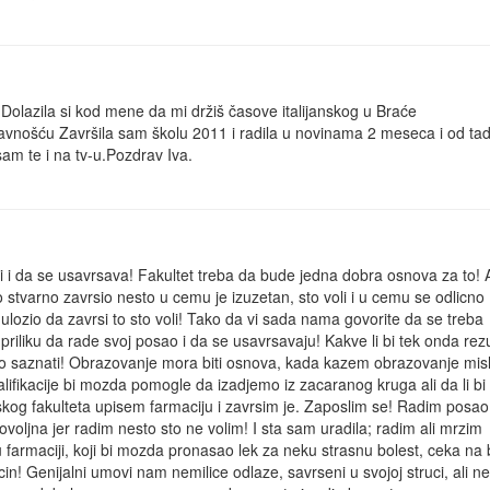
Dolazila si kod mene da mi držiš časove italijanskog u Braće
javnošću Završila sam školu 2011 i radila u novinama 2 meseca i od ta
am te i na tv-u.Pozdrav Iva.
 i da se usavrsava! Fakultet treba da bude jedna dobra osnova za to! A
 stvarno zavrsio nesto u cemu je izuzetan, sto voli i u cemu se odlicno
a ulozio da zavrsi to sto voli! Tako da vi sada nama govorite da se treba
 priliku da rade svoj posao i da se usavrsavaju! Kakve li bi tek onda rez
 to saznati! Obrazovanje mora biti osnova, kada kazem obrazovanje mis
ifikacije bi mozda pomogle da izadjemo iz zacaranog kruga ali da li bi 
kog fakulteta upisem farmaciju i zavrsim je. Zaposlim se! Radim posao 
oljna jer radim nesto sto ne volim! I sta sam uradila; radim ali mrzim
 farmaciji, koji bi mozda pronasao lek za neku strasnu bolest, ceka na 
in! Genijalni umovi nam nemilice odlaze, savrseni u svojoj struci, ali ne