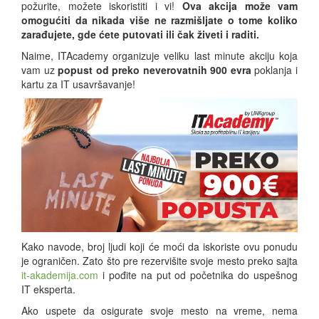
požurite, možete iskoristiti i vi!
Ova akcija može vam
omogućiti da nikada više ne razmišljate o tome koliko
zarađujete, gde ćete putovati ili čak živeti i raditi.
Naime, ITAcademy organizuje veliku last minute akciju koja
vam uz
popust od preko neverovatnih 900 evra
poklanja i
kartu za IT usavršavanje!
Kako navode, broj ljudi koji će moći da iskoriste ovu ponudu
je ograničen. Zato što pre rezervišite svoje mesto preko sajta
it-akademija.com
i pođite na put od početnika do uspešnog
IT eksperta.
Ako uspete da osigurate svoje mesto na vreme, nema