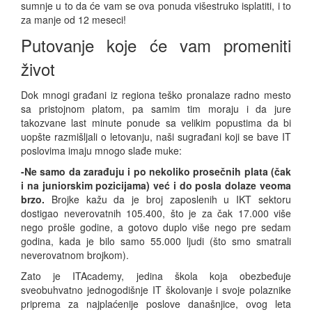
sumnje u to da će vam se ova ponuda višestruko isplatiti, i to
za manje od 12 meseci!
Putovanje koje će vam promeniti
život
Dok mnogi građani iz regiona teško pronalaze radno mesto
sa pristojnom platom, pa samim tim moraju i da jure
takozvane last minute ponude sa velikim popustima da bi
uopšte razmišljali o letovanju, naši sugrađani koji se bave IT
poslovima imaju mnogo slađe muke:
-Ne samo da zarađuju i po nekoliko prosečnih plata (čak
i na juniorskim pozicijama) već i do posla dolaze veoma
brzo.
Brojke kažu da je broj zaposlenih u IKT sektoru
dostigao neverovatnih 105.400, što je za čak 17.000 više
nego prošle godine, a gotovo duplo više nego pre sedam
godina, kada je bilo samo 55.000 ljudi (što smo smatrali
neverovatnom brojkom).
Zato je ITAcademy, jedina škola koja obezbeđuje
sveobuhvatno jednogodišnje IT školovanje i svoje polaznike
priprema za najplaćenije poslove današnjice, ovog leta