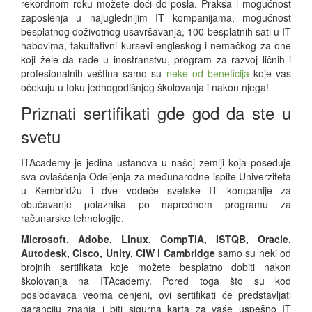
rekordnom roku možete doći do posla. Praksa i mogućnost
zaposlenja u najuglednijim IT kompanijama, mogućnost
besplatnog doživotnog usavršavanja, 100 besplatnih sati u IT
habovima, fakultativni kursevi engleskog i nemačkog za one
koji žele da rade u inostranstvu, program za razvoj ličnih i
profesionalnih veština samo su
neke od beneficija
koje vas
očekuju u toku jednogodišnjeg školovanja i nakon njega!
Priznati sertifikati gde god da ste u
svetu
ITAcademy je jedina ustanova u našoj zemlji koja poseduje
sva ovlašćenja Odeljenja za međunarodne ispite Univerziteta
u Kembridžu i dve vodeće svetske IT kompanije za
obučavanje polaznika po naprednom programu za
računarske tehnologije.
Microsoft, Adobe, Linux, CompTIA, ISTQB, Oracle,
Autodesk, Cisco, Unity, CIW i Cambridge
samo su neki od
brojnih sertifikata koje možete besplatno dobiti nakon
školovanja na ITAcademy. Pored toga što su kod
poslodavaca veoma cenjeni, ovi sertifikati će predstavljati
garanciju znanja i biti sigurna karta za vaše uspešno IT