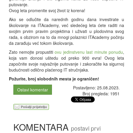
putovanje.
Ovog leta promenite svoj život iz korena!
Ako se odlučite da narednih godinu dana investirate u
školovanje na ITAcademy, već sledećeg leta ćete raditi na
svojim prvim pravim projektima i uživati u plodovima svog
rada, s obzirom na to da mnogi polaznici ITAcademy počinju
da zarađuju već tokom školovanja.
Zato nemojte propustiti
ovu jedinstvenu last minute ponudu
,
koja vam donosi uštedu od preko 900 evra! Ovog leta
započnite svoje najvažnije putovanje i zakoračite ka sigurnoj
budućnosti odlično plaćenog IT stručnjaka.
Požurite, broj slobodnih mesta je ograničen!
Postavljeno: 25.08.2023.
Ostavi komentar
Broj pregleda: 1951
KOMENTARA
postavi prvi