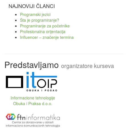
NAJNOVIJI ČLANCI
Programski jezici
Šta je programiranje?
Programiranje za početnike
Profesionalna orijentacija
Influencer – značenje termina
Predstavljamo
organizatore kurseva
Informacione tehnologije
Obuka i Praksa d.o.o.