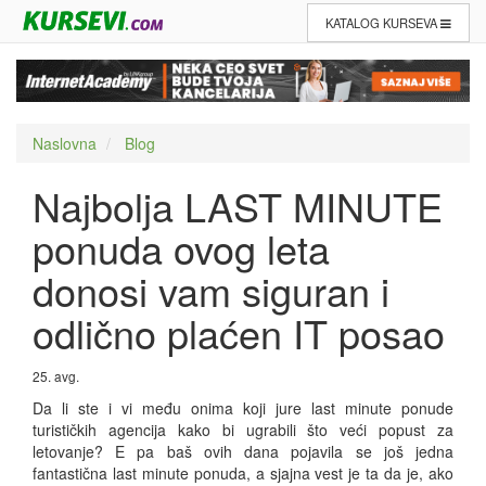
KATALOG KURSEVA
Naslovna
Blog
Najbolja LAST MINUTE
ponuda ovog leta
donosi vam siguran i
odlično plaćen IT posao
25. avg.
Da li ste i vi među onima koji jure last minute ponude
turističkih agencija kako bi ugrabili što veći popust za
letovanje? E pa baš ovih dana pojavila se još jedna
fantastična last minute ponuda, a sjajna vest je ta da je, ako