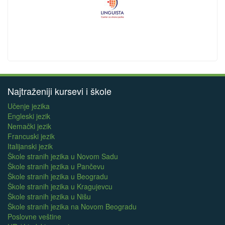
Najtraženiji kursevi i škole
Učenje jezika
Engleski jezik
Nemački jezik
Francuski jezik
Italijanski jezik
Škole stranih jezika u Novom Sadu
Škole stranih jezika u Pančevu
Škole stranih jezika u Beogradu
Škole stranih jezika u Kragujevcu
Škole stranih jezika u Nišu
Škole stranih jezika na Novom Beogradu
Poslovne veštine