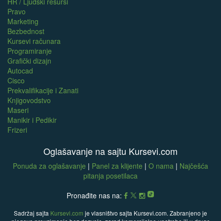
HR / Ljudski resursi
Pravo
Marketing
Bezbednost
Kursevi računara
Programiranje
Grafički dizajn
Autocad
Cisco
Prekvalifikacije i Zanati
Knjigovodstvo
Maseri
Manikir i Pedikir
Frizeri
Oglašavanje na sajtu Kursevi.com
Ponuda za oglašavanje
|
Panel za klijente
|
O nama
|
Najčešća
pitanja posetilaca
Pronađite nas na:
Sadržaj sajta
Kursevi.com
je vlasništvo sajta Kursevi.com. Zabranjeno je