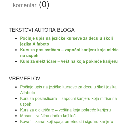
(0)
komentar
TEKSTOVI AUTORA BLOGA
Počinje upis na jezičke kurseve za decu u školi
jezika Alfabeto
Kurs za poslastičara – započni karijeru koja miriše
na uspeh
Kurs za električare – veština koja pokreće karijeru
VREMEPLOV
Počinje upis na jezičke kurseve za decu u školi jezika
Alfabeto
Kurs za poslastičara – započni karijeru koja miriše na
uspeh
Kurs za električare – veština koja pokreće karijeru
Maser – veština dodira koji leči
Kuvar – zanat koji spaja umetnost i sigurnu karijeru