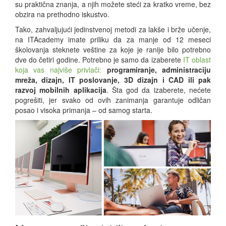
su praktična znanja, a njih možete steći za kratko vreme, bez
obzira na prethodno iskustvo.
Tako, zahvaljujući jedinstvenoj metodi za lakše i brže učenje,
na ITAcademy imate priliku da za manje od 12 meseci
školovanja steknete veštine za koje je ranije bilo potrebno
dve do četiri godine. Potrebno je samo da izaberete
IT oblast
koja vas najviše privlači:
programiranje, administraciju
mreža, dizajn, IT poslovanje, 3D dizajn i CAD ili pak
razvoj mobilnih aplikacija
. Šta god da izaberete, nećete
pogrešiti, jer svako od ovih zanimanja garantuje odličan
posao i visoka primanja – od samog starta.