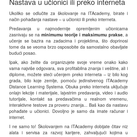
Nastava u učionici ili preko interneta
Ukoliko se odlučite za školovanje na ITAcademy, birate i
način pohađanja nastave – u učionici ili preko interneta.
Predavanja u najmodernije opremljenim učionicama
zasnivaju se na
minimumu teorije i maksimumu prakse
, a
učenje se bazira na zadacima i projektima, što doprinosi
tome da se veoma brzo osposobite da samostalno obavljate
budući posao.
Ipak, ako želite da organizujete svoje vreme onako kako
vama najviše odgovara, sva profitabilna znanja i veštine, ali i
diplome, možete steći učenjem preko interneta – iz bilo kog
grada, bilo koje zemlje, pomoću jedinstvenog ITAcademy
Distance Learning Systema. Obuka preko interneta uključuje
onlajn lekcije i materijale, lajvstrim predavanja, video i audio
tutorijale, kontakt sa predavačima u realnom vremenu,
interaktivne testove za proveru znanja... Baš kao da nastavu
pohađate u učionici. Dovoljno je samo da imate računar i
internet.
I ne samo to! Školovanjem na ITAcademy dobijate čitav niz
alata i servisa za razvoj karijere, zahvaljujući kojima u