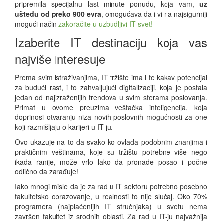
pripremila specijalnu last minute ponudu, koja vam,
uz
uštedu od preko 900 evra
, omogućava da i vi na najsigurniji
mogući način
zakoračite u uzbudljivi IT svet!
Izaberite IT destinaciju koja vas
najviše interesuje
Prema svim istraživanjima, IT tržište ima i te kakav potencijal
za budući rast, i to zahvaljujući digitalizaciji, koja je postala
jedan od najizraženijih trendova u svim sferama poslovanja.
Primat u ovome preuzima veštačka inteligencija, koja
doprinosi otvaranju niza novih poslovnih mogućnosti za one
koji razmišljaju o karijeri u IT-ju.
Ovo ukazuje na to da svako ko ovlada podobnim znanjima i
praktičnim veštinama, koje su tržištu potrebne više nego
ikada ranije, može vrlo lako da pronađe posao i počne
odlično da zarađuje!
Iako mnogi misle da je za rad u IT sektoru potrebno posebno
fakultetsko obrazovanje, u realnosti to nije slučaj. Oko 70%
programera (najplaćenijih IT stručnjaka) u svetu nema
završen fakultet iz srodnih oblasti. Za rad u IT-ju najvažnija