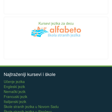
Kursevi jezika za decu
Najtraženiji kursevi i škole
Učenje jezika
Engleski jezik
Nemački jezik
Francuski jezik
Italijanski jezik
Škole stranih jezika u Novom Sadu
Škole stranih jezika u Pančevu