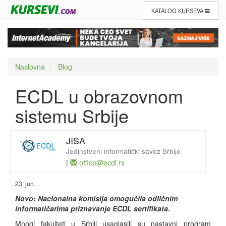
KATALOG KURSEVA
Naslovna
Blog
ECDL u obrazovnom
sistemu Srbije
JISA
Jedinstveni informatički savez Srbije
|
office@ecdl.rs
23. jun.
Novo: Nacionalna komisija omogućila odličnim
informatičarima priznavanje ECDL sertifikata
.
Mnogi fakulteti u Srbiji usaglasili su nastavni program