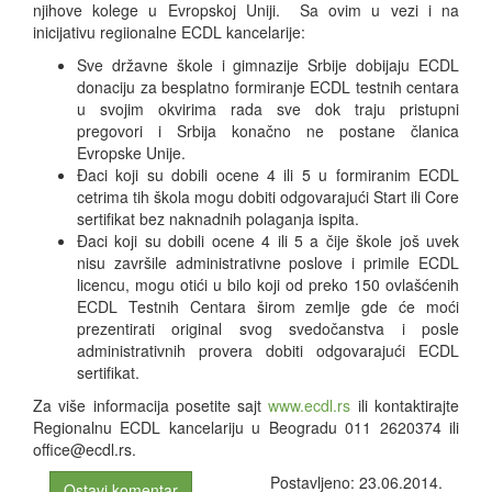
njihove kolege u Evropskoj Uniji. Sa ovim u vezi i na
inicijativu regiionalne ECDL kancelarije:
Sve državne škole i gimnazije Srbije dobijaju ECDL
donaciju za besplatno formiranje ECDL testnih centara
u svojim okvirima rada sve dok traju pristupni
pregovori i Srbija konačno ne postane članica
Evropske Unije.
Đaci koji su dobili ocene 4 ili 5 u formiranim ECDL
cetrima tih škola mogu dobiti odgovarajući Start ili Core
sertifikat bez naknadnih polaganja ispita.
Đaci koji su dobili ocene 4 ili 5 a čije škole još uvek
nisu završile administrativne poslove i primile ECDL
licencu, mogu otići u bilo koji od preko 150 ovlašćenih
ECDL Testnih Centara širom zemlje gde će moći
prezentirati original svog svedočanstva i posle
administrativnih provera dobiti odgovarajući ECDL
sertifikat.
Za više informacija posetite sajt
www.ecdl.rs
ili kontaktirajte
Regionalnu ECDL kancelariju u Beogradu 011 2620374 ili
office@ecdl.rs.
Postavljeno: 23.06.2014.
Ostavi komentar