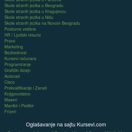
Škole stranih jezika u Beogradu
Škole stranih jezika u Kragujevcu
Škole stranih jezika u Nišu
Škole stranih jezika na Novom Beogradu
Poslovne veštine
HR / Ljudski resursi
Pravo
Marketing
Bezbednost
Kursevi računara
Programiranje
Grafički dizajn
Autocad
Cisco
Prekvalifikacije i Zanati
Knjigovodstvo
Maseri
Manikir i Pedikir
Frizeri
Oglašavanje na sajtu Kursevi.com