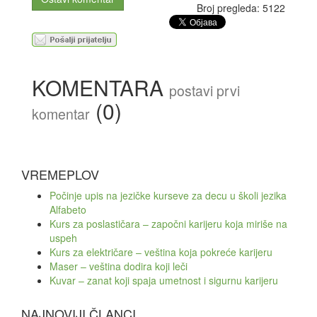
Broj pregleda: 5122
KOMENTARA
postavi prvi
(0)
komentar
VREMEPLOV
Počinje upis na jezičke kurseve za decu u školi jezika
Alfabeto
Kurs za poslastičara – započni karijeru koja miriše na
uspeh
Kurs za električare – veština koja pokreće karijeru
Maser – veština dodira koji leči
Kuvar – zanat koji spaja umetnost i sigurnu karijeru
NAJNOVIJI ČLANCI