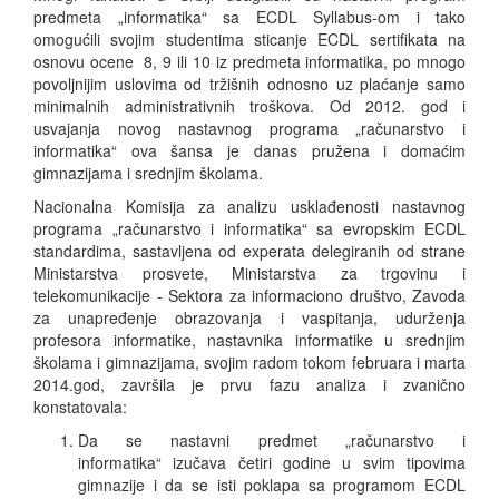
predmeta „informatika“ sa ECDL Syllabus-om i tako
omogućili svojim studentima sticanje ECDL sertifikata na
osnovu ocene 8, 9 ili 10 iz predmeta informatika, po mnogo
povoljnijim uslovima od tržišnih odnosno uz plaćanje samo
minimalnih administrativnih troškova. Od 2012. god i
usvajanja novog nastavnog programa „računarstvo i
informatika“ ova šansa je danas pružena i domaćim
gimnazijama i srednjim školama.
Nacionalna Komisija za analizu usklađenosti nastavnog
programa „računarstvo i informatika“ sa evropskim ECDL
standardima, sastavljena od experata delegiranih od strane
Ministarstva prosvete, Ministarstva za trgovinu i
telekomunikacije - Sektora za informaciono društvo, Zavoda
za unapređenje obrazovanja i vaspitanja, udurženja
profesora informatike, nastavnika informatike u srednjim
školama i gimnazijama, svojim radom tokom februara i marta
2014.god, završila je prvu fazu analiza i zvanično
konstatovala:
Da se nastavni predmet „računarstvo i
informatika“ izučava četiri godine u svim tipovima
gimnazije i da se isti poklapa sa programom ECDL