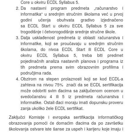
Core u okviru ECDL Syllabus 5.
Da nastavni program predmeta „računarstvo i
informatika“ u srednjim stručnim školama već u prvoj
godini učenja obuhvata gradivo izjednačeno
sa ECDL Start u okviru ECDL Syllabus 5 za sve
trogodišnje i četvorogodišnje srednje stručne škole.
Dalja usklađenost predmeta iz oblasti računarstva i
informatike, koji se proučavaju u srednjim stručnim
školama, do nivoa ECDL Start ili ECDL Core u
okviru ECDL Syllabus 5, treba biti predmet
pojedinačnih analiza nastavnih planova i programa iz
tih predmeta prema svim obrazovnim profilima i
područjima rada.
Obzirom na stepen prolaznosti koji se kod ECDL-a
zahteva na nivou 75% znači da se ECDL sertifikacija
može odobriti svim đacima sa zaključenom ocenom u
svedočanstvu 4 ili 5 iz predmeta računarstva i
informatike. Ostali đaci moraju imati dopunsku proveru
zanja ukoliko žele ECDL sertifikat.
Zaključci Komisije i evropska sertifikacija informatičkog
obrazovanja pomoći će
domaćim đacima da po završetku
školovanja ostvare iste šanse za uspeh i karijeru koje imaju i