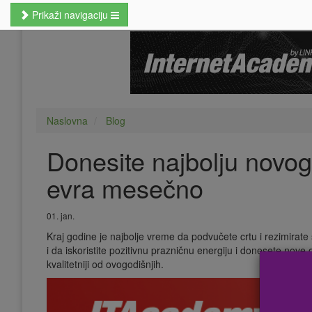
Prikaži navigaciju
Naslovna
Poslovne veštine
Kursevi jezika
Naslovna
Blog
Kursevi računara
Donesite najbolju novo
MBA studije
evra mesečno
Prekvalifikacije i zanati
Hobi kursevi
01. jan.
Kraj godine je najbolje vreme da podvučete crtu i rezimirat
Nauči odmah
i da iskoristite pozitivnu prazničnu energiju i donesete no
kvalitetniji od ovogodišnjih.
Pretraži kurseve