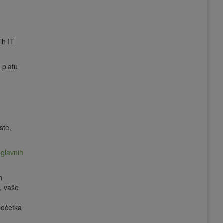
ih IT
 platu
ste,
 glavnih
h
a, vaše
početka