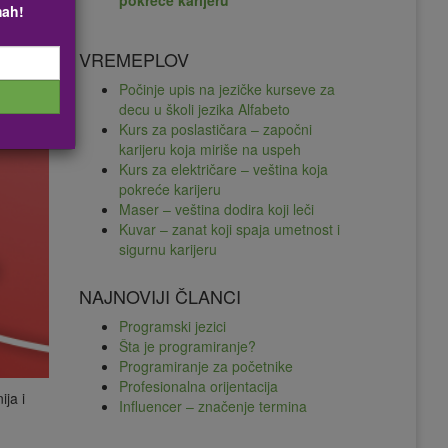
pokreće karijeru
mah!
VREMEPLOV
Počinje upis na jezičke kurseve za
decu u školi jezika Alfabeto
Kurs za poslastičara – započni
karijeru koja miriše na uspeh
Kurs za električare – veština koja
pokreće karijeru
Maser – veština dodira koji leči
Kuvar – zanat koji spaja umetnost i
sigurnu karijeru
NAJNOVIJI ČLANCI
Programski jezici
Šta je programiranje?
Programiranje za početnike
Profesionalna orijentacija
ja i
Influencer – značenje termina