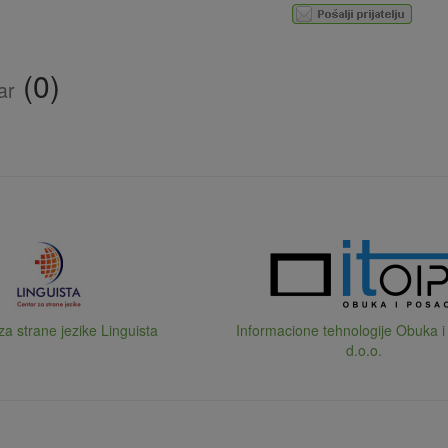
(0)
ar
za strane jezike Linguista
Informacione tehnologije Obuka i
d.o.o.