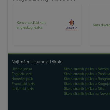
Konverzacijski kurs
Kurs dikcij
engleskog jezika
Najtraženiji kursevi i škole
Učenje jezika
Škole stranih jezika u Novom
Engleski jezik
Škole stranih jezika u Pančev
Nemački jezik
Škole stranih jezika u Beogra
Francuski jezik
Škole stranih jezika u Kraguj
Italijanski jezik
Škole stranih jezika u Nišu
Škole stranih jezika na Nov