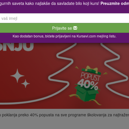
igurnih saveta kako najlakše da savladate bilo koji kurs!
Preuzmite od
Prijavite se
Kao dodatan bonus, bićete prijavljeni na Kursevi.com mejling listu.
poklanja preko 40% popusta na sve programe školovanja za najtraženi