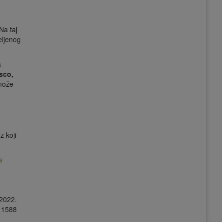
Na taj
eljenog
a
sco,
može
z koji
e
.2022.
: 1588