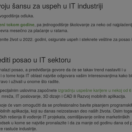
voju šansu za uspeh u IT industriji
vogodišnja odluka.
eni tokom godine
, pa jednogodišnje školovanje za neko od najplaćenij
 evra mesečno za plaćanje u ratama.
nite život u 2022. godini, osigurate uspeh i steknete veštine za posao i
diti posao u IT sektoru
nalazi posao, a predviđanja govore da će se takav trend nastaviti i u
ti i o tome koja IT oblast najviše odgovara vašim interesovanjima kako bi
avo i uživali u onome što radite.
pecijalnim uslovima započnete
izgradnju uspešne karijere u nekoj od 6
 mreža, IT poslovanje, 3D dizajn i CAD ili Razvoj mobilnih aplikacija.
oje će vam omogućiti da se profesionalno bavite pisanjem programski
ilnih aplikacija, koji su danas neizostavan deo naših života. Osim tog
čkih rešenja ili vođenje IT projekata, osmišljavanje online marketinških
dsek u kome se najviše pronalazite i da za manje od godinu dana od 
e rastuće industrije.