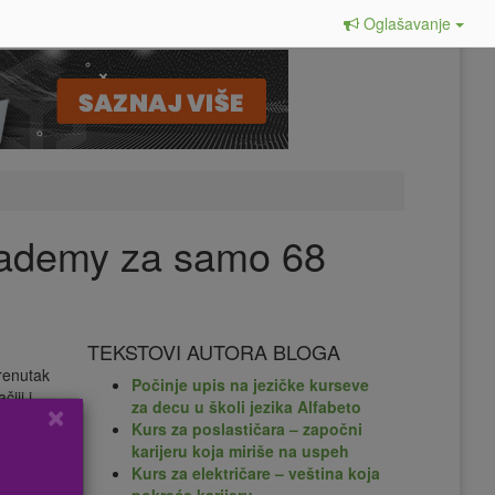
Oglašavanje
Academy za samo 68
TEKSTOVI AUTORA BLOGA
trenutak
Počinje upis na jezičke kurseve
iji i
×
za decu u školi jezika Alfabeto
Kurs za poslastičara – započni
karijeru koja miriše na uspeh
Kurs za električare – veština koja