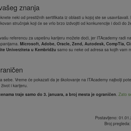
 vašeg znanja
 neki od prestižnih sertifikata iz oblasti u kojoj ste se usavršavali. 
ovan stručnjak koji će se vrlo brzo izdvojiti od konkurencije i doći do ž
i vašu referencu za uspešnu karijeru možete doći, jer ITAcademy radi n
ompanijama.
Microsoft, Adobe, Oracle, Zend, Autodesk, CompTia, Ci
ite Univerziteta u Kembridžu
samo su neke od adresa sa kojih vam 
graničen
 za sebe. Vreme će pokazati da je školovanje na ITAcademy najbolji pote
ivot i karijeru.
cenama traje samo do 3. januara, a broj mesta je ograničen
.
Zato s
Postavljeno: 01.01
Broj pregleda