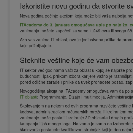
Iskoristite novu godinu da stvorite s
Nova godina počinje akcijom koja može biti vaša najbolja no
ITAcademy do 3. januara omogućava upis po najnižoj c
zanimanja možete započeti za samo 1.249 evra ili svega 68
Ako vas zanima IT oblast, ovo je jedinstvena prilika da prome
koje priželjkujete.
Steknite veštine koje će vam obezbe
IT sektor već godinama važi za oblast u kojoj se najbrže pro
budućnosti. Ipak, prilikom izbora karijere važno je razmišlja
pored odlične zarade i prilike da uvek pronađete posao, zapr
Novogodišnja akcija na ITAcademy omogućava vam da po s
IT oblasti
:
P
rogramiranje, Dizajn i multimedija, Administracija
Školovanjem na nekom od ovih programa razvićete veštine k
kodova, administracijom računarskih mreža ili kreiranjem mob
zanimanje može postati i kreiranje 3D objekata i drugih grafi
kampanja i još mnogo toga. Na vama je samo da izaberete o
školovanja postanete kvalifikovan stručnjak koji je deo najbrž