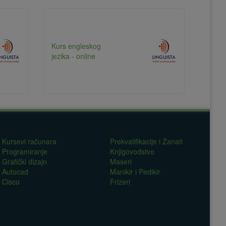
Kurs engleskog
jezika - online
Kursevi računara
Prekvalifikacije i Zanati
Programiranje
Knjigovodstvo
Grafički dizajn
Maseri
Autocad
Manikir i Pedikir
Cisco
Frizeri