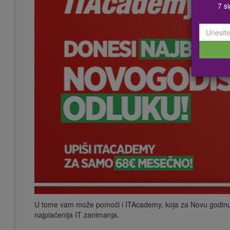
7 s
U tome vam može pomoći i ITAcademy, koja za Novu godinu 
najplaćenija IT zanimanja.