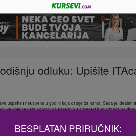
godišnju odluku: Upišite IT
e sve uspehe i neuspehe u godini koja ostaje za nama. Sada je idealan 
ve odluke koje će vam pomoći da narednih 12 meseci budu značajno drugač
BESPLATAN PRIRUČNIK: