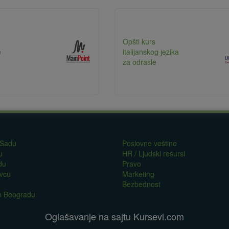
Opšti kurs
e
italijanskog jezika
za odrasle
 Sadu
Poslovne veštine
u
HR / Ljudski resursi
du
Pravo
evcu
Marketing
Bezbednost
om Beogradu
Oglašavanje na sajtu Kursevi.com