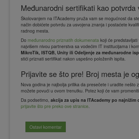
Međunarodni sertifikati kao potvrda
Školovanjem na ITAcademy pruža vam se mogućnost da steknete
način dobićete potvrdu za usvojena znanja i postaćete kvalifik
radnog mesta.
Do
međunarodno priznatih dokumenata
koji će predstavljat
najvišem nivou partnerstva sa vodećim IT institucijama i k
MikroTik, ISTQB, Unity ili Odeljenje za međunarodne isp
stići priznati sertifikat nakon uspešno položenih ispita.
Prijavite se što pre! Broj mesta je o
Nova godina je najbolja prilika da presečete i uradite nešto
možete povući u ovom trenutku. Potez koji će vam promeniti ž
Da podsetimo,
akcija za upis na ITAcademy po najnižim 
prijavite što pre preko ove stranice
.
Ostavi komentar