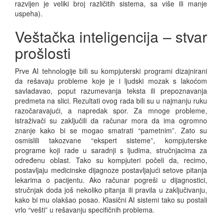
razvijen je veliki broj različitih sistema, sa više ili manje
uspeha).
Veštačka inteligencija – stvar
prošlosti
Prve AI tehnologije bili su kompjuterski programi dizajnirani
da rešavaju probleme koje je i ljudski mozak s lakoćom
savladavao, poput razumevanja teksta ili prepoznavanja
predmeta na slici. Rezultati ovog rada bili su u najmanju ruku
razočaravajući, a napredak spor. Za mnoge probleme,
istraživači su zaključili da računar mora da ima ogromno
znanje kako bi se mogao smatrati “pametnim”. Zato su
osmislili takozvane “ekspert sisteme”, kompjuterske
programe koji rade u saradnji s ljudima, stručnjacima za
određenu oblast. Tako su kompjuteri počeli da, recimo,
postavljaju medicinske dijagnoze postavljajući setove pitanja
lekarima o pacijentu. Ako računar pogreši u dijagnostici,
stručnjak doda još nekoliko pitanja ili pravila u zaključivanju,
kako bi mu olakšao posao. Klasični AI sistemi tako su postali
vrlo “vešti” u rešavanju specifičnih problema.