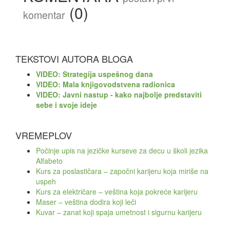
(0)
komentar
TEKSTOVI AUTORA BLOGA
VIDEO: Strategija uspešnog dana
VIDEO: Mala knjigovodstvena radionica
VIDEO: Javni nastup - kako najbolje predstaviti
sebe i svoje ideje
VREMEPLOV
Počinje upis na jezičke kurseve za decu u školi jezika
Alfabeto
Kurs za poslastičara – započni karijeru koja miriše na
uspeh
Kurs za električare – veština koja pokreće karijeru
Maser – veština dodira koji leči
Kuvar – zanat koji spaja umetnost i sigurnu karijeru