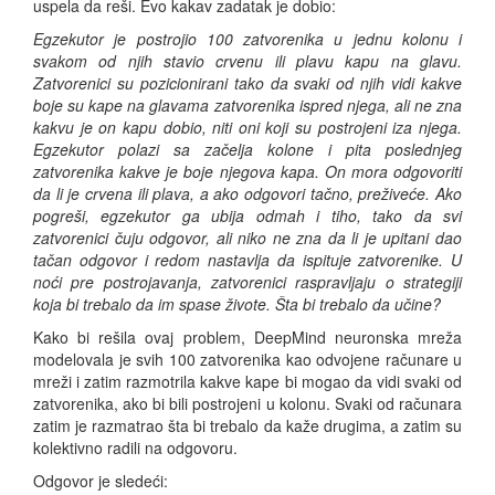
uspela da reši. Evo kakav zadatak je dobio:
Egzekutor je postrojio 100 zatvorenika u jednu kolonu i
svakom od njih stavio crvenu ili plavu kapu na glavu.
Zatvorenici su pozicionirani tako da svaki od njih vidi kakve
boje su kape na glavama zatvorenika ispred njega, ali ne zna
kakvu je on kapu dobio, niti oni koji su postrojeni iza njega.
Egzekutor polazi sa začelja kolone i pita poslednjeg
zatvorenika kakve je boje njegova kapa. On mora odgovoriti
da li je crvena ili plava, a ako odgovori tačno, preživeće. Ako
pogreši, egzekutor ga ubija odmah i tiho, tako da svi
zatvorenici čuju odgovor, ali niko ne zna da li je upitani dao
tačan odgovor i redom nastavlja da ispituje zatvorenike. U
noći pre postrojavanja, zatvorenici raspravljaju o strategiji
koja bi trebalo da im spase živote. Šta bi trebalo da učine?
Kako bi rešila ovaj problem, DeepMind neuronska mreža
modelovala je svih 100 zatvorenika kao odvojene računare u
mreži i zatim razmotrila kakve kape bi mogao da vidi svaki od
zatvorenika, ako bi bili postrojeni u kolonu. Svaki od računara
zatim je razmatrao šta bi trebalo da kaže drugima, a zatim su
kolektivno radili na odgovoru.
Odgovor je sledeći: