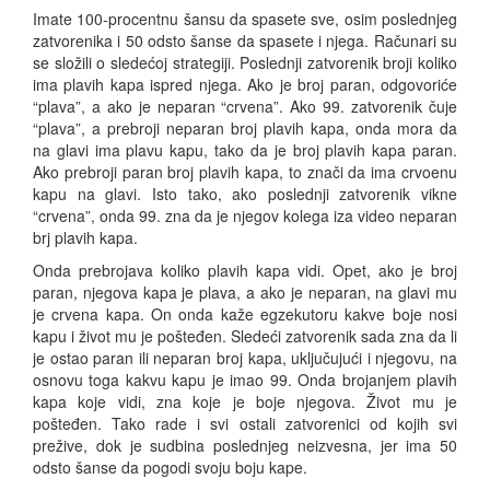
Imate 100-procentnu šansu da spasete sve, osim poslednjeg
zatvorenika i 50 odsto šanse da spasete i njega. Računari su
se složili o sledećoj strategiji. Poslednji zatvorenik broji koliko
ima plavih kapa ispred njega. Ako je broj paran, odgovoriće
“plava”, a ako je neparan “crvena”. Ako 99. zatvorenik čuje
“plava”, a prebroji neparan broj plavih kapa, onda mora da
na glavi ima plavu kapu, tako da je broj plavih kapa paran.
Ako prebroji paran broj plavih kapa, to znači da ima crvoenu
kapu na glavi. Isto tako, ako poslednji zatvorenik vikne
“crvena”, onda 99. zna da je njegov kolega iza video neparan
brj plavih kapa.
Onda prebrojava koliko plavih kapa vidi. Opet, ako je broj
paran, njegova kapa je plava, a ako je neparan, na glavi mu
je crvena kapa. On onda kaže egzekutoru kakve boje nosi
kapu i život mu je pošteđen. Sledeći zatvorenik sada zna da li
je ostao paran ili neparan broj kapa, uključujući i njegovu, na
osnovu toga kakvu kapu je imao 99. Onda brojanjem plavih
kapa koje vidi, zna koje je boje njegova. Život mu je
pošteđen. Tako rade i svi ostali zatvorenici od kojih svi
prežive, dok je sudbina poslednjeg neizvesna, jer ima 50
odsto šanse da pogodi svoju boju kape.