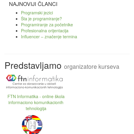
NAJNOVIJI ČLANCI
Programski jezici
Šta je programiranje?
Programiranje za početnike
Profesionalna orijentacija
Influencer – značenje termina
Predstavljamo
organizatore kurseva
FTN Informatika - online škola
informaciono komunikacionih
tehnologija