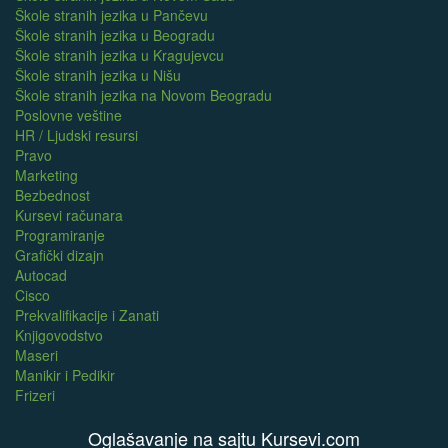
Škole stranih jezika u Pančevu
Škole stranih jezika u Beogradu
Škole stranih jezika u Kragujevcu
Škole stranih jezika u Nišu
Škole stranih jezika na Novom Beogradu
Poslovne veštine
HR / Ljudski resursi
Pravo
Marketing
Bezbednost
Kursevi računara
Programiranje
Grafički dizajn
Autocad
Cisco
Prekvalifikacije i Zanati
Knjigovodstvo
Maseri
Manikir i Pedikir
Frizeri
Oglašavanje na sajtu Kursevi.com