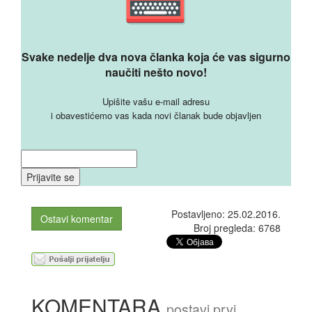
Svake nedelje dva nova članka koja će vas sigurno
naučiti nešto novo!
Upišite vašu e-mail adresu
i obavestićemo vas kada novi članak bude objavljen
Postavljeno: 25.02.2016.
Ostavi komentar
Broj pregleda: 6768
KOMENTARA
postavi prvi