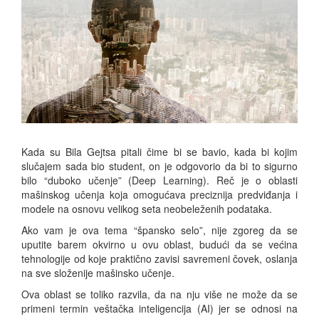
Kada su Bila Gejtsa pitali čime bi se bavio, kada bi kojim
slučajem sada bio student, on je odgovorio da bi to sigurno
bilo “duboko učenje” (Deep Learning). Reč je o oblasti
mašinskog učenja koja omogućava preciznija predviđanja i
modele na osnovu velikog seta neobeleženih podataka.
Ako vam je ova tema “špansko selo”, nije zgoreg da se
uputite barem okvirno u ovu oblast, budući da se većina
tehnologije od koje praktično zavisi savremeni čovek, oslanja
na sve složenije mašinsko učenje.
Ova oblast se toliko razvila, da na nju više ne može da se
primeni termin veštačka inteligencija (AI) jer se odnosi na