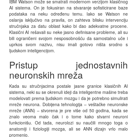
IBM Watson može se smatrati modernom verzijom klasičnog
AI sistema. On je fokusiran na stvaranje sofisticirane baze
podataka na neku određenu temu. Iako se Watson ne
oslanja isključivo na pravila, on zahteva blisku intervenciju
stručnjaka za datu oblast kako bi dao adekvatne procene.
Klasični AI rešavali su neke jasno definisane probleme, ali su
bili ograničeni svojom nesposobnošću da samostalno uče i
uprkos svom nazivu, nisu imali gotovo ništa srodno s
ljudskom inteligencijom.
Pristup jednostavnih
neuronskih mreža
Kada su stručnjacima postale jasne granice klasičnih AI
sistema, neki su se okrenuli ideji da inteligentne mašine treba
modelovati prema ljudskom mozgu i da je potrebno simulirati
mreže neurona. Dobijena tehnologija – veštačke neuronske
mreže (ANN) – stvorena je pre više od 50 godina, kada se
znalo veoma malo čak i o tome kako stvarni neuroni
funkcionišu. Od tada, neurolozi su naučili mnogo toga o
anatomiji i fiziologiji mozga, ali se ANN dizajn vrlo malo
promenio.