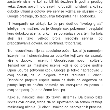
zastarele sisteme koji su bili hit šezdesetih godina prošlog
veka. Danas govorimo o sasvim drugačijim pristupima koji su
duboko utkani u gotovo sve servise kojima se služimo – od
Google pretrage, do tagovanja fotografija na Facebooku.
IT kompanije se utrkuju ko će pre doći do “svetog grala”
inteligentne mašine, pa je Google čak pokrenuo i besplatni
kurs dubokog učenja, u kom se objašnjava ova tehnika koja
stoji iza tako velikog broja njegovih servisa (od
prepoznavanja govora, do sortiranja fotografija).
Tromesečni kurs nije za apsolutne početnike, ali je namenjen
inženjerima i stručnjacima za potaktke koji žele da saznaju
više o dubokom učenju i Googleovom novom softveru
TensorFlow za mašinsko učenje koji je od prošle godine
Open Source (otvoreni kod). Google je toliko napredovao u
ovoj oblasti, da je njegova mreža računara u okviru
DeepMind projekta uspela sama da dođe do odgovora na
pitanje koje se obično postavlja na intervjuima za posao u
ovoj kompaniji (o tome ćemo kasnije).
Kako su naučnici došli do takvih sistema? Da bismo bliže
ispitali ovu oblast, treba da se upoznamo sa tokom razvoja
mašinskog učenja. (U okviru svakog od nabrojannih pristupa,