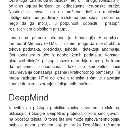
od onih koji su korišteni za jednostavne neuronske mreže.
Naučnici su shvatili da ne možemo doći do mašinske
inteligencije nadograđivanjem sistema jednostavnih neurona,
nego da ga moraju u potpunosti odbaciti i pristupiti
realističnijem biološkom pristupu.
Jedan od primera primene je tehnologija Hierarchical
Temporal Memory (HTM). Ti sistemi mogu da uče strukturu
tokova podataka, predviđaju ishode i detektuju anomalije.
Oni kontinuirano uče iz neobeleženih podataka. Koristeći
glomazni biološki pristup, mozak nam daje mapu gde treba
da delujemo u budućnosti, tako što kompletira naše
razumevanje ponašanja, pažnje i kratkoročnog pamćenja. Ta
mapa razlikuje HTM od drugih tehnika i čini je najboljim
kandidatom za stvaranje inteligentnih mašina.
DeepMind
Iz svih ovih pristupa proističe većina savremenih sistema,
uključujući i Google DeepMind projekat, o kom smo govorili
na početku teksta. O tome šta sve može njihova tehnologija,
najbolje govori problem koji je mreža DeepMind računara