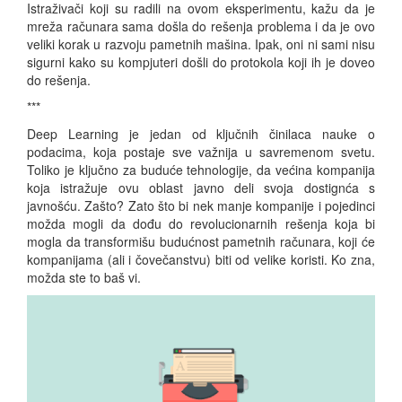
Istraživači koji su radili na ovom eksperimentu, kažu da je
mreža računara sama došla do rešenja problema i da je ovo
veliki korak u razvoju pametnih mašina. Ipak, oni ni sami nisu
sigurni kako su kompjuteri došli do protokola koji ih je doveo
do rešenja.
***
Deep Learning je jedan od ključnih činilaca nauke o
podacima, koja postaje sve važnija u savremenom svetu.
Toliko je ključno za buduće tehnologije, da većina kompanija
koja istražuje ovu oblast javno deli svoja dostignća s
javnošću. Zašto? Zato što bi nek manje kompanije i pojedinci
možda mogli da dođu do revolucionarnih rešenja koja bi
mogla da transformišu budućnost pametnih računara, koji će
kompanijama (ali i čovečanstvu) biti od velike koristi. Ko zna,
možda ste to baš vi.