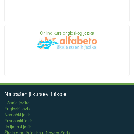
Online kurs engleskog jezika
Najtraženiji kursevi i škole
Učenje jezika
Engleski jezik
Nemački jezik
Francuski jezik
Italijanski jezik
Škole stranih jezika u Novom Sadu