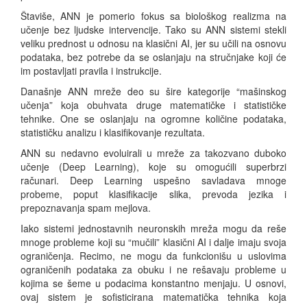
Štaviše, ANN je pomerio fokus sa biološkog realizma na
učenje bez ljudske intervencije. Tako su ANN sistemi stekli
veliku prednost u odnosu na klasični AI, jer su učili na osnovu
podataka, bez potrebe da se oslanjaju na stručnjake koji će
im postavljati pravila i instrukcije.
Današnje ANN mreže deo su šire kategorije “mašinskog
učenja” koja obuhvata druge matematičke i statističke
tehnike. One se oslanjaju na ogromne količine podataka,
statističku analizu i klasifikovanje rezultata.
ANN su nedavno evoluirali u mreže za takozvano duboko
učenje (Deep Learning), koje su omogućili superbrzi
računari. Deep Learning uspešno savladava mnoge
probeme, poput klasifikacije slika, prevoda jezika i
prepoznavanja spam mejlova.
Iako sistemi jednostavnih neuronskih mreža mogu da reše
mnoge probleme koji su “mučili” klasični AI i dalje imaju svoja
ograničenja. Recimo, ne mogu da funkcionišu u uslovima
ograničenih podataka za obuku i ne rešavaju probleme u
kojima se šeme u podacima konstantno menjaju. U osnovi,
ovaj sistem je sofisticirana matematička tehnika koja