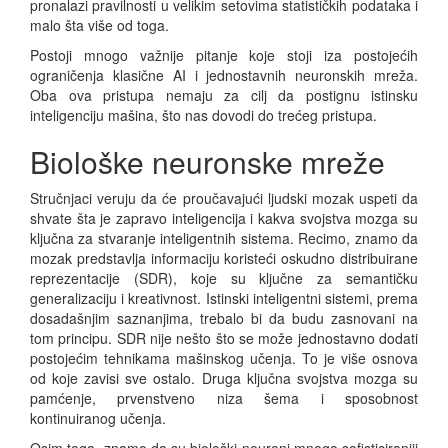
pronalazi pravilnosti u velikim setovima statističkih podataka i
malo šta više od toga.
Postoji mnogo važnije pitanje koje stoji iza postojećih
ograničenja klasične AI i jednostavnih neuronskih mreža.
Oba ova pristupa nemaju za cilj da postignu istinsku
inteligenciju mašina, što nas dovodi do trećeg pristupa.
Biološke neuronske mreže
Stručnjaci veruju da će proučavajući ljudski mozak uspeti da
shvate šta je zapravo inteligencija i kakva svojstva mozga su
ključna za stvaranje inteligentnih sistema. Recimo, znamo da
mozak predstavlja informaciju koristeći oskudno distribuirane
reprezentacije (SDR), koje su ključne za semantičku
generalizaciju i kreativnost. Istinski inteligentni sistemi, prema
dosadašnjim saznanjima, trebalo bi da budu zasnovani na
tom principu. SDR nije nešto što se može jednostavno dodati
postojećim tehnikama mašinskog učenja. To je više osnova
od koje zavisi sve ostalo. Druga ključna svojstva mozga su
pamćenje, prvenstveno niza šema i sposobnost
kontinuiranog učenja.
Osim toga, znamo da su biološki neuroni mnogo sofisticiraniji