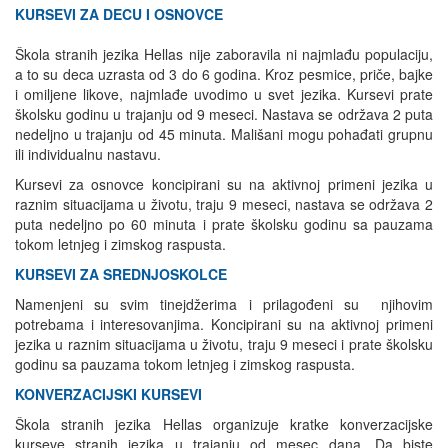
KURSEVI ZA DECU I OSNOVCE
Škola stranih jezika Hellas nije zaboravila ni najmlađu populaciju,
a to su deca uzrasta od 3 do 6 godina. Kroz pesmice, priče, bajke
i omiljene likove, najmlađe uvodimo u svet jezika. Kursevi prate
školsku godinu u trajanju od 9 meseci. Nastava se održava 2 puta
nedeljno u trajanju od 45 minuta. Mališani mogu pohađati grupnu
ili individualnu nastavu.
Kursevi za osnovce koncipirani su na aktivnoj primeni jezika u
raznim situacijama u životu, traju 9 meseci, nastava se održava 2
puta nedeljno po 60 minuta i prate školsku godinu sa pauzama
tokom letnjeg i zimskog raspusta.
KURSEVI ZA SREDNJOSKOLCE
Namenjeni su svim tinejdžerima i prilagođeni su njihovim
potrebama i interesovanjima. Koncipirani su na aktivnoj primeni
jezika u raznim situacijama u životu, traju 9 meseci i prate školsku
godinu sa pauzama tokom letnjeg i zimskog raspusta.
KONVERZACIJSKI KURSEVI
Škola stranih jezika Hellas organizuje kratke konverzacijske
kurseve stranih jezika u trajanju od mesec dana. Da biste