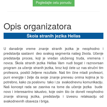
Pogledajte celu ponudu
Opis organizatora
Škola stranih jezika Hellas
U današnje vreme znanje stranih jezika je neophodno i
predstavlja sastavni deo svakog segmenta našeg života. Učenje
predstavlja proces, koji je vredan uloženog truda, vremena i
novca. Škola stranih jezika Hellas Vam nudi bogat i raznovrsan
program za učenje stranih jezika, kroz koji ćete uz nas stručni tim
profesora, postići željene rezultate. Naš tim čine mladi profesori,
puni energije i želje da svoje znanje prenesu onima kojima je to
potrebno, kako za poslovnu tako i za svakodnevnu komunikaciju.
Naš koncept rada se zasniva na tome da učenje jezika bude
novo i interesantno iskustvo, koje osim što će doneti neophodno
znanje stranog jezika, predstavlja i izvesnu relaksaciju od
svakodnevnih obaveza i briga.