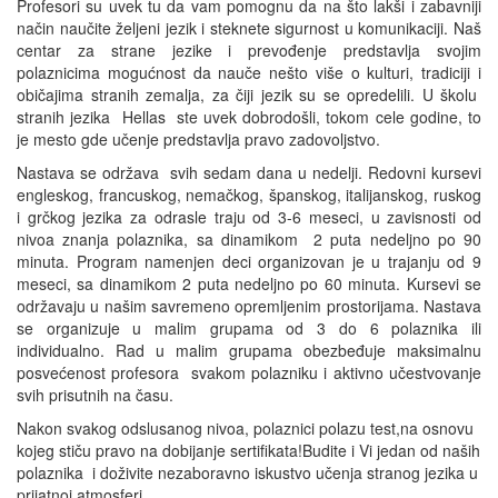
Profesori su uvek tu da vam pomognu da na što lakši i zabavniji
način naučite željeni jezik i steknete sigurnost u komunikaciji. Naš
centar za strane jezike i prevođenje predstavlja svojim
polaznicima mogućnost da nauče nešto više o kulturi, tradiciji i
običajima stranih zemalja, za čiji jezik su se opredelili. U školu
stranih jezika Hellas ste uvek dobrodošli, tokom cele godine, to
je mesto gde učenje predstavlja pravo zadovoljstvo.
Nastava se održava svih sedam dana u nedelji. Redovni kursevi
engleskog, francuskog, nemačkog, španskog, italijanskog, ruskog
i grčkog jezika za odrasle traju od 3-6 meseci, u zavisnosti od
nivoa znanja polaznika, sa dinamikom 2 puta nedeljno po 90
minuta. Program namenjen deci organizovan je u trajanju od 9
meseci, sa dinamikom 2 puta nedeljno po 60 minuta. Kursevi se
održavaju u našim savremeno opremljenim prostorijama. Nastava
se organizuje u malim grupama od 3 do 6 polaznika ili
individualno. Rad u malim grupama obezbeđuje maksimalnu
posvećenost profesora svakom polazniku i aktivno učestvovanje
svih prisutnih na času.
Nakon svakog odslusanog nivoa, polaznici polazu test,na osnovu
kojeg stiču pravo na dobijanje sertifikata!Budite i Vi jedan od naših
polaznika i doživite nezaboravno iskustvo učenja stranog jezika u
prijatnoj atmosferi.