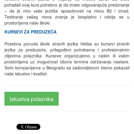
pohađali ovaj kurs potrebno je da imate odgovarajuće predznanje
– da je nivo vaše jezičke sposobnosti na nivou B2 i iznad.
Testiranje vašeg nivoa znanja je besplatno i odvija se u
prostorijama naše škole.
KURSEVI ZA PREDUZEĆA
Posebna ponuda škole stranih jezika Hellas su kursevi stranih
jezika za preduzeća, prilagođeni potrebama i profesionalnim
ciljevima polaznika. Kurseve organizujemo u našim ili vašim
prostorijama uz mogućnost izbora termina održavanja nastave.
Svim kompanijama u Beogradu sa zadovoljstvom bismo pokazali
naše iskustvo i kvalitet.
Iskustva polaznika