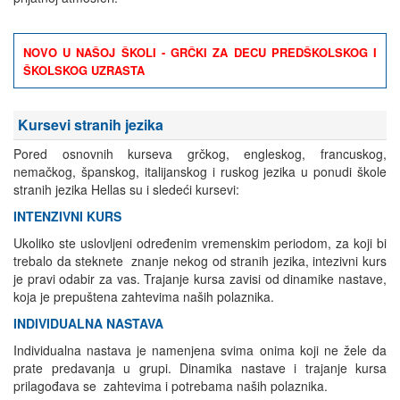
NOVO U NAŠOJ ŠKOLI - GRČKI ZA DECU PREDŠKOLSKOG I
ŠKOLSKOG UZRASTA
Kursevi stranih jezika
Pored osnovnih kurseva grčkog, engleskog, francuskog,
nemačkog, španskog, italijanskog i ruskog jezika u ponudi škole
stranih jezika Hellas su i sledeći kursevi:
INTENZIVNI KURS
Ukoliko ste uslovljeni određenim vremenskim periodom, za koji bi
trebalo da steknete znanje nekog od stranih jezika, intezivni kurs
je pravi odabir za vas. Trajanje kursa zavisi od dinamike nastave,
koja je prepuštena zahtevima naših polaznika.
INDIVIDUALNA NASTAVA
Individualna nastava je namenjena svima onima koji ne žele da
prate predavanja u grupi. Dinamika nastave i trajanje kursa
prilagođava se zahtevima i potrebama naših polaznika.