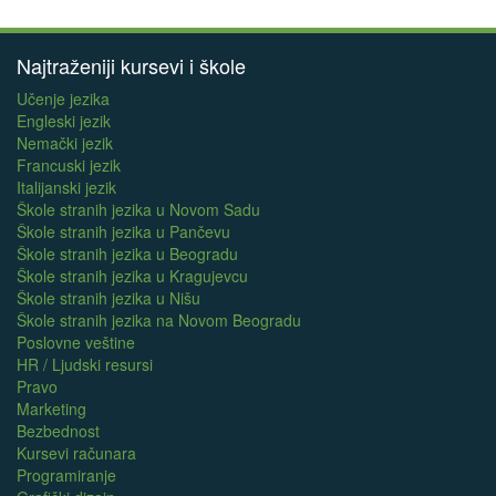
Najtraženiji kursevi i škole
Učenje jezika
Engleski jezik
Nemački jezik
Francuski jezik
Italijanski jezik
Škole stranih jezika u Novom Sadu
Škole stranih jezika u Pančevu
Škole stranih jezika u Beogradu
Škole stranih jezika u Kragujevcu
Škole stranih jezika u Nišu
Škole stranih jezika na Novom Beogradu
Poslovne veštine
HR / Ljudski resursi
Pravo
Marketing
Bezbednost
Kursevi računara
Programiranje