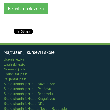
Iskustva polaznika
Najtraženiji kursevi i škole
Učenje jezika
Engleski jezik
Nemački jezik
Francuski jezik
Italijanski jezik
Škole stranih jezika u Novom Sadu
Škole stranih jezika u Pančevu
Škole stranih jezika u Beogradu
Škole stranih jezika u Kragujevcu
Škole stranih jezika u Nišu
Škole stranih jezika na Novom Beogradu