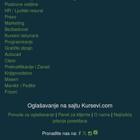
Poslovne veštine
HR / Ljudski resursi
Pravo
Marketing
Bezbednost
Kursevi računara
Programiranje
Grafički dizajn
Autocad
Cisco
Prekvalifikacije i Zanati
Knjigovodstvo
Maseri
Manikir i Pedikir
Frizeri
Oglašavanje na sajtu Kursevi.com
Ponuda za oglašavanje
|
Panel za klijente
|
O nama
|
Najčešća
pitanja posetilaca
Pronađite nas na: