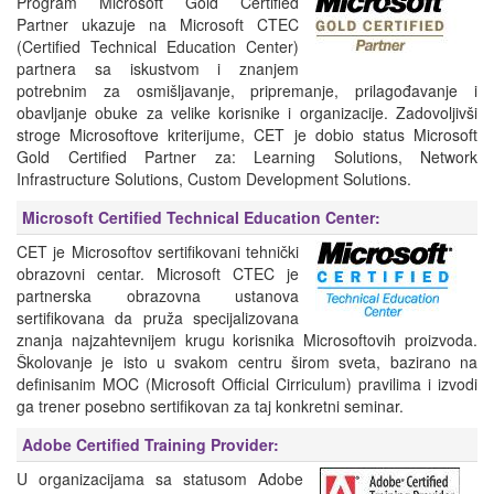
Program Microsoft Gold Certified
Partner ukazuje na Microsoft CTEC
(Certified Technical Education Center)
partnera sa iskustvom i znanjem
potrebnim za osmišljavanje, pripremanje, prilagođavanje i
obavljanje obuke za velike korisnike i organizacije. Zadovoljivši
stroge Microsoftove kriterijume, CET je dobio status Microsoft
Gold Certified Partner za: Learning Solutions, Network
Infrastructure Solutions, Custom Development Solutions.
Microsoft Certified Technical Education Center
:
CET je Microsoftov sertifikovani tehnički
obrazovni centar. Microsoft CTEC je
partnerska obrazovna ustanova
sertifikovana da pruža specijalizovana
znanja najzahtevnijem krugu korisnika Microsoftovih proizvoda.
Školovanje je isto u svakom centru širom sveta, bazirano na
definisanim MOC (Microsoft Official Cirriculum) pravilima i izvodi
ga trener posebno sertifikovan za taj konkretni seminar.
Adobe Certified Training Provider
:
U organizacijama sa statusom Adobe