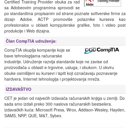
Certified Training Provider obuka za rad
sa Adobeovim programima sprovodi se
po standardima propisanim od strane poznate softverske firme za
dizajn Adobe. ACTP promoviše polaznike kurseva kao
profesionalce u oblasti kompjuterske grafike, foto i video post
produkcije i Web dizajna.
Član CompTIA udruženja
:
CompTIA okuplja kompanije koje se
bave tehnologijama računarske
industrije. Udruženje razvija standarde koje ne zavise od
proizvođača u oblasti e-trgovine, usluga, i obukom. U okviru
obuke osmišljeni su kursevi i ispiti koji označavaju poznavanje
hardvera, Internet tehnologija i projektovanja mreža.
IZDAVAŠTVO
CET je jedan od najvećih izdavača računarskih knjiga u zemlji. Do
sada smo izdali preko 300 naslova računarskih bestselera.
izdavačkih kuća: Microsoft Press, Wrox, Addison-Wesley, Hayden,
SAMS, NRP, QUE, M&T, Sybex.