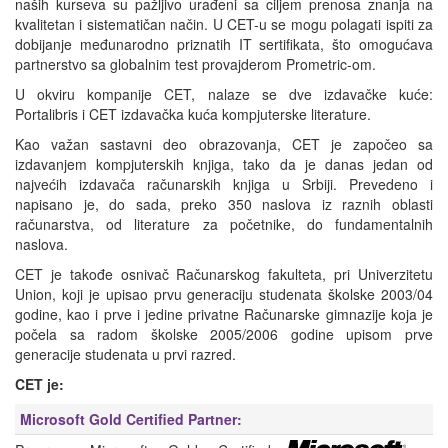
naših kurseva su pažljivo urađeni sa ciljem prenosa znanja na
kvalitetan i sistematičan način. U CET-u se mogu polagati ispiti za
dobijanje međunarodno priznatih IT sertifikata, što omogućava
partnerstvo sa globalnim test provajderom Prometric-om.
U okviru kompanije CET, nalaze se dve izdavačke kuće:
Portalibris i CET izdavačka kuća kompjuterske literature.
Kao važan sastavni deo obrazovanja, CET je započeo sa
izdavanjem kompjuterskih knjiga, tako da je danas jedan od
najvećih izdavača računarskih knjiga u Srbiji. Prevedeno i
napisano je, do sada, preko 350 naslova iz raznih oblasti
računarstva, od literature za početnike, do fundamentalnih
naslova.
CET je takođe osnivač Računarskog fakulteta, pri Univerzitetu
Union, koji je upisao prvu generaciju studenata školske 2003/04
godine, kao i prve i jedine privatne Računarske gimnazije koja je
počela sa radom školske 2005/2006 godine upisom prve
generacije studenata u prvi razred.
CET je:
Microsoft Gold Certified Partner
: