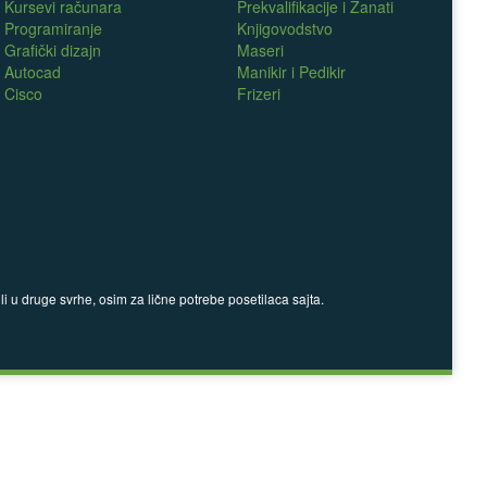
Kursevi računara
Prekvalifikacije i Zanati
Programiranje
Knjigovodstvo
Grafički dizajn
Maseri
Autocad
Manikir i Pedikir
Cisco
Frizeri
 u druge svrhe, osim za lične potrebe posetilaca sajta.