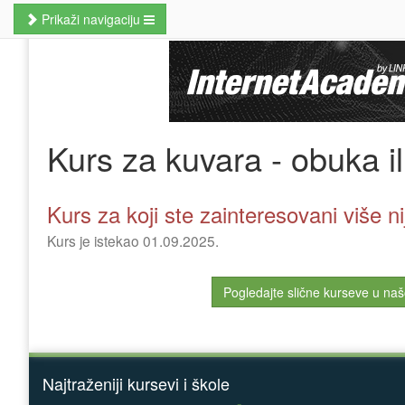
Prikaži navigaciju
Naslovna
Poslovne veštine
Kursevi jezika
Kurs za kuvara - obuka il
Kursevi računara
MBA studije
Kurs za koji ste zainteresovani više n
Prekvalifikacije i zanati
Kurs je istekao 01.09.2025.
Hobi kursevi
Pogledajte slične kurseve u naš
Nauči odmah
Pretraži kurseve
Najtraženiji kursevi i škole