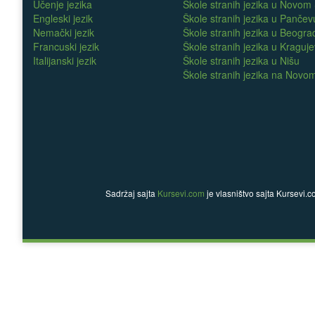
Učenje jezika
Škole stranih jezika u Novom
Engleski jezik
Škole stranih jezika u Pančev
Nemački jezik
Škole stranih jezika u Beogra
Francuski jezik
Škole stranih jezika u Kraguj
Italijanski jezik
Škole stranih jezika u Nišu
Škole stranih jezika na Nov
Sadržaj sajta
Kursevi.com
je vlasništvo sajta Kursevi.