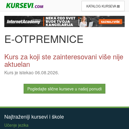
KATALOG KURSEVA
E-OTPREMNICE
Kurs za koji ste zainteresovani više nije
aktuelan
Kurs je istekao 06.08.2026.
Pogledajte slične kurseve u našoj ponudi
Najtraženiji kursevi i škole
Učenje jezika