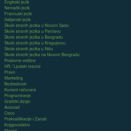
Engleski jezik
Nemački jezik
Francuski jezik
Italijanski jezik
Škole stranih jezika u Novom Sadu
Škole stranih jezika u Pančevu
Škole stranih jezika u Beogradu
Škole stranih jezika u Kragujevcu
Škole stranih jezika u Nišu
Škole stranih jezika na Novom Beogradu
Poslovne veštine
HR / Ljudski resursi
Pravo
Marketing
Bezbednost
Kursevi računara
Programiranje
Grafički dizajn
Autocad
Cisco
Prekvalifikacije i Zanati
Knjigovodstvo
Maseri