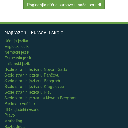
Pogledajte slične kurseve u našoj ponudi
Najtraženiji kursevi i škole
Učenje jezika
Engleski jezik
Nemački jezik
Francuski jezik
Italijanski jezik
Škole stranih jezika u Novom Sadu
Škole stranih jezika u Pančevu
Škole stranih jezika u Beogradu
Škole stranih jezika u Kragujevcu
Škole stranih jezika u Nišu
Škole stranih jezika na Novom Beogradu
Poslovne veštine
HR / Ljudski resursi
Pravo
Marketing
Bezbednost