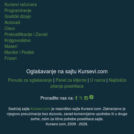
Kursevi računara
Programiranje
Grafički dizajn
Autocad
Cisco
Prekvalifikacije i Zanati
Knjigovodstvo
Maseri
Manikir i Pedikir
Frizeri
Oglašavanje na sajtu Kursevi.com
Ponuda za oglašavanje
|
Panel za klijente
|
O nama
|
Najčešća
pitanja posetilaca
Pronađite nas na:
Sadržaj sajta
Kursevi.com
je vlasništvo sajta Kursevi.com. Zabranjeno je
njegovo preuzimanje bez dozvole, zarad komercijalne upotrebe ili u druge
svrhe, osim za lične potrebe posetilaca sajta.
Kursevi.com, 2009 - 2026.