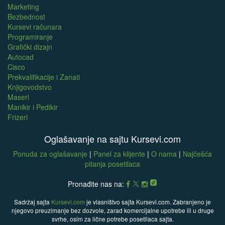
Marketing
Bezbednost
Kursevi računara
Programiranje
Grafički dizajn
Autocad
Cisco
Prekvalifikacije i Zanati
Knjigovodstvo
Maseri
Manikir i Pedikir
Frizeri
Oglašavanje na sajtu Kursevi.com
Ponuda za oglašavanje
|
Panel za klijente
|
O nama
|
Najčešća
pitanja posetilaca
Pronađite nas na:
Sadržaj sajta
Kursevi.com
je vlasništvo sajta Kursevi.com. Zabranjeno je
njegovo preuzimanje bez dozvole, zarad komercijalne upotrebe ili u druge
svrhe, osim za lične potrebe posetilaca sajta.