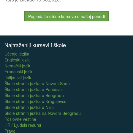
Pogledajte slične kurseve u našoj ponudi
Najtraženiji kursevi i škole
Učenje jezika
Engleski jezik
Nemački jezik
Francuski jezik
Italijanski jezik
Škole stranih jezika u Novom Sadu
Škole stranih jezika u Pančevu
Škole stranih jezika u Beogradu
Škole stranih jezika u Kragujevcu
Škole stranih jezika u Nišu
Škole stranih jezika na Novom Beogradu
Poslovne veštine
HR / Ljudski resursi
Pravo