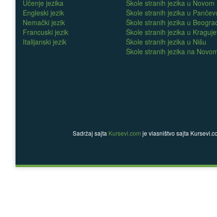
Učenje jezika
Škole stranih jezika u Novom
Engleski jezik
Škole stranih jezika u Pančev
Nemački jezik
Škole stranih jezika u Beogra
Francuski jezik
Škole stranih jezika u Kraguj
Italijanski jezik
Škole stranih jezika u Nišu
Škole stranih jezika na Nov
Sadržaj sajta
Kursevi.com
je vlasništvo sajta Kursevi.