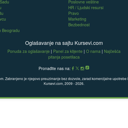
 Sadu
Poslovne veštine
u
HR / Ljudski resursi
du
Pravo
evcu
Marketing
Bezbednost
om Beogradu
Oglašavanje na sajtu Kursevi.com
Ponuda za oglašavanje
|
Panel za klijente
|
O nama
|
Najčešća
pitanja posetilaca
Pronađite nas na:
com. Zabranjeno je njegovo preuzimanje bez dozvole, zarad komercijalne upotrebe ili
Kursevi.com, 2009 - 2026.