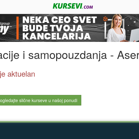
cije i samopouzdanja - Asert
ije aktuelan
ogledajte slične kurseve u našoj ponudi