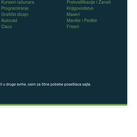
Kursevi računara
Prekvalifikacije i Zanati
Programiranje
Knjigovodstvo
Grafički dizajn
Maseri
Autocad
Manikir i Pedikir
Cisco
Frizeri
 u druge svrhe, osim za lične potrebe posetilaca sajta.