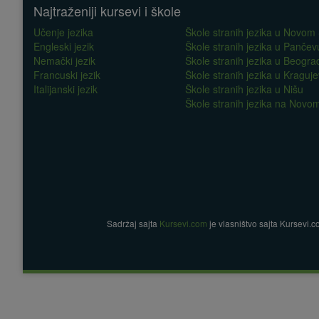
Najtraženiji kursevi i škole
Učenje jezika
Škole stranih jezika u Novom
Engleski jezik
Škole stranih jezika u Pančev
Nemački jezik
Škole stranih jezika u Beogra
Francuski jezik
Škole stranih jezika u Kraguj
Italijanski jezik
Škole stranih jezika u Nišu
Škole stranih jezika na Nov
Sadržaj sajta
Kursevi.com
je vlasništvo sajta Kursevi.