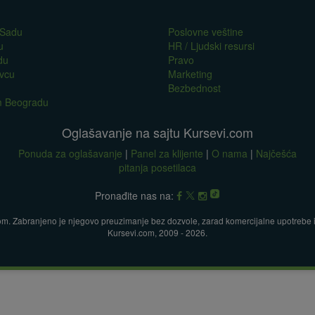
 Sadu
Poslovne veštine
u
HR / Ljudski resursi
du
Pravo
evcu
Marketing
Bezbednost
om Beogradu
Oglašavanje na sajtu Kursevi.com
Ponuda za oglašavanje
|
Panel za klijente
|
O nama
|
Najčešća
pitanja posetilaca
Pronađite nas na:
com. Zabranjeno je njegovo preuzimanje bez dozvole, zarad komercijalne upotrebe ili
Kursevi.com, 2009 - 2026.