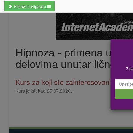
Prikaži navigaciju
Naslovna
Poslovne veštine
Kursevi jezika
Hipnoza - primena u tera
Kursevi računara
delovima unutar ličnosti
MBA studije
7 s
Prekvalifikacije i zanati
Kurs za koji ste zainteresovani više n
Kurs je istekao 25.07.2026.
Hobi kursevi
Nauči odmah
Pretraži kurseve