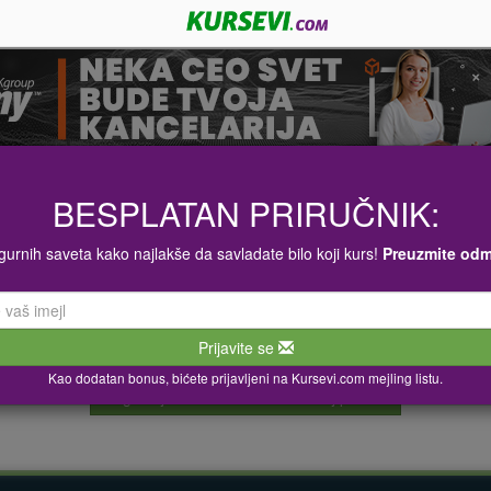
pijskoj praksi i PARTS THER
BESPLATAN PRIRUČNIK:
igurnih saveta kako najlakše da savladate bilo koji kurs!
Preuzmite od
ije aktuelan
Prijavite se
Kao dodatan bonus, bićete prijavljeni na Kursevi.com mejling listu.
Pogledajte slične kurseve u našoj ponudi