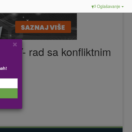
Oglašavanje
×
APY- rad sa konfliktnim
mah!