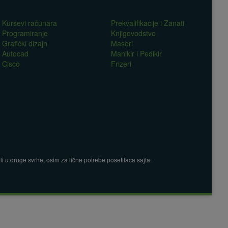
Kursevi računara
Prekvalifikacije i Zanati
Programiranje
Knjigovodstvo
Grafički dizajn
Maseri
Autocad
Manikir i Pedikir
Cisco
Frizeri
 u druge svrhe, osim za lične potrebe posetilaca sajta.