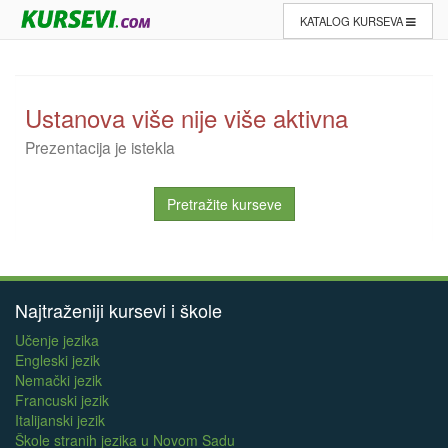
KATALOG KURSEVA
Ustanova više nije više aktivna
Prezentacija je istekla
Pretražite kurseve
Najtraženiji kursevi i škole
Učenje jezika
Engleski jezik
Nemački jezik
Francuski jezik
Italijanski jezik
Škole stranih jezika u Novom Sadu