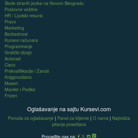
Škole stranih jezika na Novom Beogradu
Poslovne veštine
HR / Ljudski resursi
Pravo
Marketing
Bezbednost
Kursevi računara
Programiranje
Grafički dizajn
Autocad
Cisco
Prekvalifikacije i Zanati
Knjigovodstvo
Maseri
Manikir i Pedikir
Frizeri
Oglašavanje na sajtu Kursevi.com
Ponuda za oglašavanje
|
Panel za klijente
|
O nama
|
Najčešća
pitanja posetilaca
Pronađite nas na: