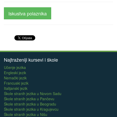
Iskustva polaznika
Najtraženiji kursevi i škole
Učenje jezika
Engleski jezik
Nemački jezik
Francuski jezik
Italijanski jezik
Škole stranih jezika u Novom Sadu
Škole stranih jezika u Pančevu
Škole stranih jezika u Beogradu
Škole stranih jezika u Kragujevcu
Škole stranih jezika u Nišu