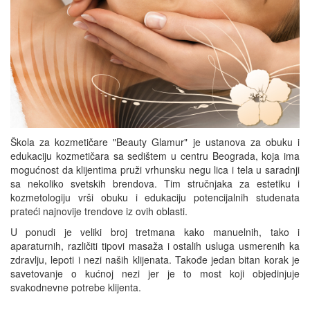
Škola za kozmetičare "Beauty Glamur" je ustanova za obuku i
edukaciju kozmetičara sa sedištem u centru Beograda, koja ima
mogućnost da klijentima pruži vrhunsku negu lica i tela u saradnji
sa nekoliko svetskih brendova. Tim stručnjaka za estetiku i
kozmetologiju vrši obuku i edukaciju potencijalnih studenata
prateći najnovije trendove iz ovih oblasti.
U ponudi je veliki broj tretmana kako manuelnih, tako i
aparaturnih, različiti tipovi masaža i ostalih usluga usmerenih ka
zdravlju, lepoti i nezi naših klijenata. Takođe jedan bitan korak je
savetovanje o kućnoj nezi jer je to most koji objedinjuje
svakodnevne potrebe klijenta.