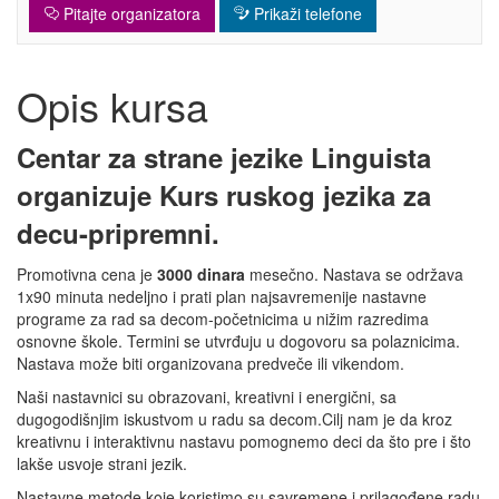
Pitajte organizatora
Prikaži telefone
Opis kursa
Centar za strane jezike Linguista
organizuje Kurs ruskog jezika za
decu-pripremni.
Promotivna cena je
3000 dinara
mesečno. Nastava se održava
1x90 minuta nedeljno i prati plan najsavremenije nastavne
programe za rad sa decom-početnicima u nižim razredima
osnovne škole. Termini se utvrđuju u dogovoru sa polaznicima.
Nastava može biti organizovana predveče ili vikendom.
Naši nastavnici su obrazovani, kreativni i energični, sa
dugogodišnjim iskustvom u radu sa decom.Cilj nam je da kroz
kreativnu i interaktivnu nastavu pomognemo deci da što pre i što
lakše usvoje strani jezik.
Nastavne metode koje koristimo su savremene i prilagođene radu