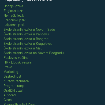
Učenje jezika
Engleski jezik
Nemački jezik
Francuski jezik
Italijanski jezik
Škole stranih jezika u Novom Sadu
Škole stranih jezika u Pančevu
Škole stranih jezika u Beogradu
Škole stranih jezika u Kragujevcu
Škole stranih jezika u Nišu
Škole stranih jezika na Novom Beogradu
Poslovne veštine
HR / Ljudski resursi
Pravo
Marketing
Bezbednost
Kursevi računara
Programiranje
Grafički dizajn
Autocad
Cisco
Prekvalifikacije i Zanati